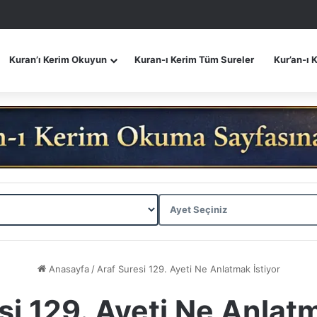
Kuran’ı Kerim Okuyun
Kuran-ı Kerim Tüm Sureler
Kur’an-ı 
Anasayfa
/
Araf Suresi 129. Ayeti Ne Anlatmak İstiyor
si 129. Ayeti Ne Anlatm