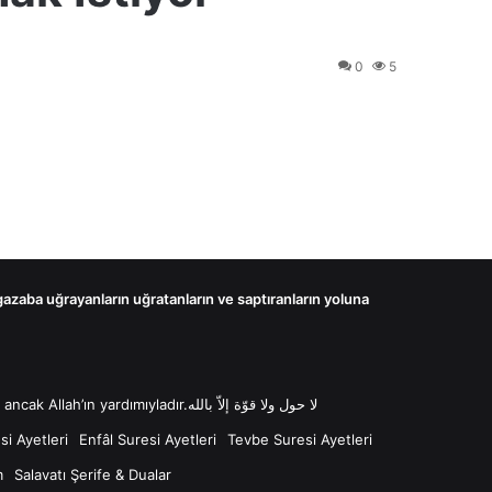
0
5
 gazaba uğrayanların uğratanların ve saptıranların yoluna
لا حول ولا قوّة إلاّ بالله “Lâ havle ve lâ kuvvete illâ billâh Güç ve kuvvet her türlü değişim ve gücün kaynağı sadece Allah'tır ancak Allah’ın yardımıyladır.لا حول ولا قوّة إلاّ بالله
i Ayetleri
Enfâl Suresi Ayetleri
Tevbe Suresi Ayetleri
m
Salavatı Şerife & Dualar