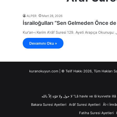
ALPER
Mart 28, 2026
İsrailoğulları “Sen Gelmeden Önce d
Devamını Oku »
kuranokuyun.com | © Telif Hakkı 2026, Tüm Hakları S
Bakara Suresi Ayetleri
Arâf Suresi Ayetleri
Âl-i İmrâ
Fatiha Suresi Ayetleri