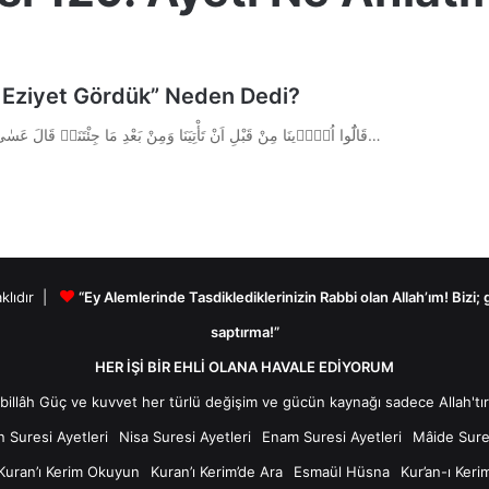
e Eziyet Gördük” Neden Dedi?
Kur’an-ı Kerim A’râf Suresi 129. Ayeti Arapça Okunuşu: قَالُٓوا اُو۪ذ۪ينَا مِنْ قَبْلِ اَنْ تَأْتِيَنَا وَمِنْ بَعْدِ مَا جِئْتَنَاۜ قَالَ عَسٰى…
aklıdır |
“Ey Alemlerinde Tasdiklediklerinizin Rabbi olan Allah’ım! Bizi;
saptırma!”
HER İŞİ BİR EHLİ OLANA HAVALE EDİYORUM
n Suresi Ayetleri
Nisa Suresi Ayetleri
Enam Suresi Ayetleri
Mâide Sures
Kuran’ı Kerim Okuyun
Kuran’ı Kerim’de Ara
Esmaül Hüsna
Kur’an-ı Keri