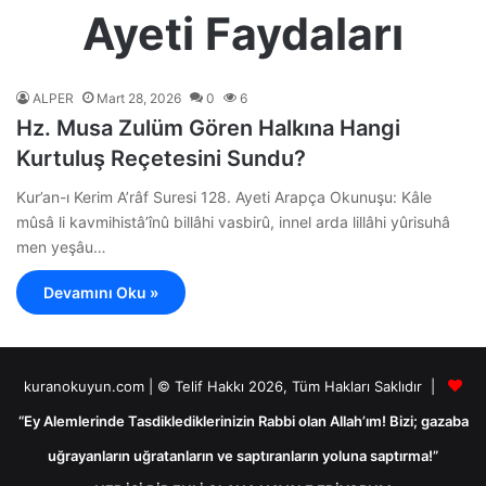
Ayeti Faydaları
ALPER
Mart 28, 2026
0
6
Hz. Musa Zulüm Gören Halkına Hangi
Kurtuluş Reçetesini Sundu?
Kur’an-ı Kerim A’râf Suresi 128. Ayeti Arapça Okunuşu: Kâle
mûsâ li kavmihistâ’înû billâhi vasbirû, innel arda lillâhi yûrisuhâ
men yeşâu…
Devamını Oku »
kuranokuyun.com | © Telif Hakkı 2026, Tüm Hakları Saklıdır |
“Ey Alemlerinde Tasdiklediklerinizin Rabbi olan Allah’ım! Bizi; gazaba
uğrayanların uğratanların ve saptıranların yoluna saptırma!”