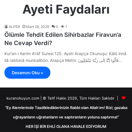
Ayeti Faydaları
ALPER
Mart 28, 2026
0
7
Ölümle Tehdit Edilen Sihirbazlar Firavun’a
Ne Cevap Verdi?
Kur’an-ı Kerim A’râf Suresi 125. Ayeti Arapça Okunuşu: Kâlû innâ
ilâ rabbinâ munkalibûn. Arapça Metni: قَالُٓوا اِنَّٓا اِلٰى رَبِّنَا مُنْقَلِبُونَ…
Devamını Oku »
kuranokuyun.com | © Telif Hakkı 2026, Tüm Hakları Saklıdır |
“Ey Alemlerinde Tasdiklediklerinizin Rabbi olan Allah’ım! Bizi; gazaba
uğrayanların uğratanların ve saptıranların yoluna saptırma!”
HER İŞİ BİR EHLİ OLANA HAVALE EDİYORUM