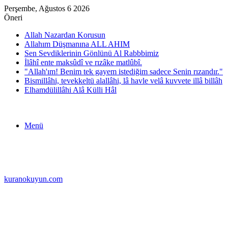
Perşembe, Ağustos 6 2026
Öneri
Allah Nazardan Korusun
Allahım Düşmanına ALL AHIM
Sen Sevdiklerinin Gönlünü Al Rabbbimiz
İlâhî ente maksûdî ve rızâke matlûbî.
"Allah'ım! Benim tek gayem istediğim sadece Senin rızandır."
Bismillâhi, tevekkeltü alallâhi, lâ havle velâ kuvvete illâ billâh
Elhamdülillâhi Alâ Külli Hâl
Menü
kuranokuyun.com