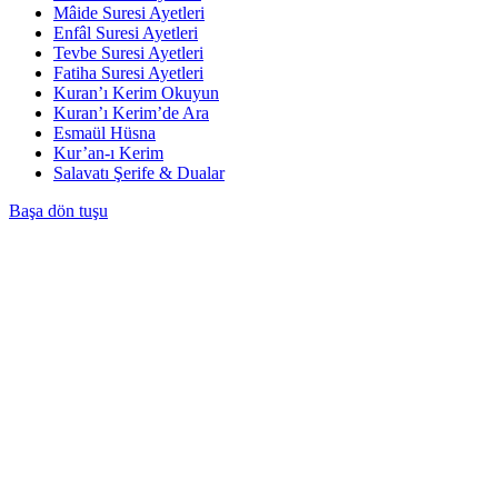
Mâide Suresi Ayetleri
Enfâl Suresi Ayetleri
Tevbe Suresi Ayetleri
Fatiha Suresi Ayetleri
Kuran’ı Kerim Okuyun
Kuran’ı Kerim’de Ara
Esmaül Hüsna
Kur’an-ı Kerim
Salavatı Şerife & Dualar
Başa dön tuşu