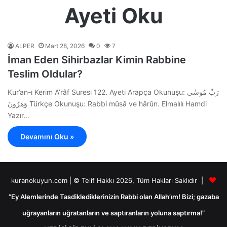
Ayeti Oku
ALPER
Mart 28, 2026
0
7
İman Eden Sihirbazlar Kimin Rabbine
Teslim Oldular?
Kur’an-ı Kerim A’râf Suresi 122. Ayeti Arapça Okunuşu: رَبِّ مُوسٰى
وَهٰرُونَ Türkçe Okunuşu: Rabbi mûsâ ve hârûn. Elmalılı Hamdi
Yazır…
Devamını Oku »
kuranokuyun.com | © Telif Hakkı 2026, Tüm Hakları Saklıdır |
“Ey Alemlerinde Tasdiklediklerinizin Rabbi olan Allah’ım! Bizi; gazaba
uğrayanların uğratanların ve saptıranların yoluna saptırma!”