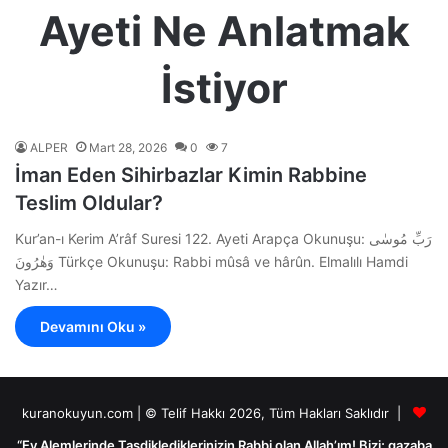
Ayeti Ne Anlatmak
İstiyor
ALPER
Mart 28, 2026
0
7
İman Eden Sihirbazlar Kimin Rabbine
Teslim Oldular?
Kur’an-ı Kerim A’râf Suresi 122. Ayeti Arapça Okunuşu: رَبِّ مُوسٰى
وَهٰرُونَ Türkçe Okunuşu: Rabbi mûsâ ve hârûn. Elmalılı Hamdi
Yazır…
Devamını Oku »
kuranokuyun.com | © Telif Hakkı 2026, Tüm Hakları Saklıdır |
“Ey Alemlerinde Tasdiklediklerinizin Rabbi olan Allah’ım! Bizi; gazaba