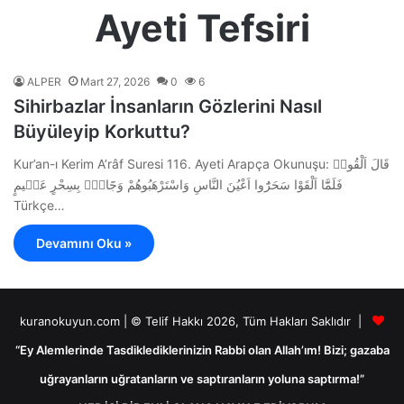
Ayeti Tefsiri
ALPER
Mart 27, 2026
0
6
Sihirbazlar İnsanların Gözlerini Nasıl
Büyüleyip Korkuttu?
Kur’an-ı Kerim A’râf Suresi 116. Ayeti Arapça Okunuşu: قَالَ اَلْقُواۚ
فَلَمَّٓا اَلْقَوْا سَحَرُٓوا اَعْيُنَ النَّاسِ وَاسْتَرْهَبُوهُمْ وَجَٓاؤُ۫ بِسِحْرٍ عَظ۪يمٍ
Türkçe…
Devamını Oku »
kuranokuyun.com | © Telif Hakkı 2026, Tüm Hakları Saklıdır |
“Ey Alemlerinde Tasdiklediklerinizin Rabbi olan Allah’ım! Bizi; gazaba
uğrayanların uğratanların ve saptıranların yoluna saptırma!”