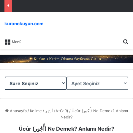
kuranokuyun.com
Ar
Menü
Sure
Ayet
Seçiniz
Seçiniz
Anasayfa
/
Kelime
/
أ ج ر (A-C-R)
/
Ücûr (أُجُور) Ne Demek? Anlamı
Nedir?
Ücûr (أُجُور) Ne Demek? Anlamı Nedir?