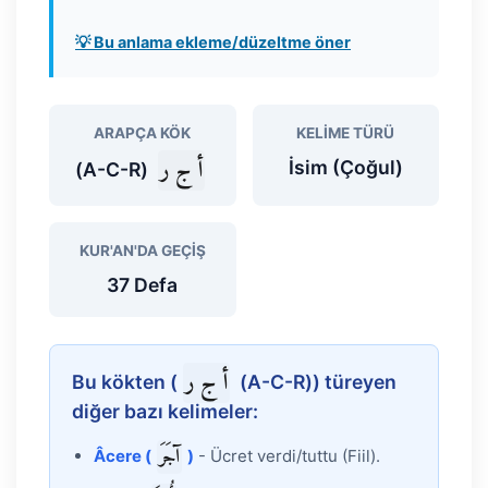
💡 Bu anlama ekleme/düzeltme öner
ARAPÇA KÖK
KELIME TÜRÜ
أ ج ر
İsim (Çoğul)
(A-C-R)
KUR'AN'DA GEÇIŞ
37 Defa
أ ج ر
Bu kökten (
(A-C-R)) türeyen
diğer bazı kelimeler:
آجَرَ
Âcere (
)
- Ücret verdi/tuttu (Fiil).