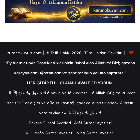
kuranokuyun.com | © Telif Hakkı 2026, Tüm Hakları Saklıdır |
“Ey Alemlerinde Tasdiklediklerinizin Rabbi olan Allah’ım! Bizi; gazaba
uğrayanların uğratanların ve saptıranların yoluna saptırma!”
HER İŞİ BİR EHLİ OLANA HAVALE EDİYORUM
لا حول ولا قوّة إلاّ بالله “Lâ havle ve lâ kuvvete illâ billâh Güç ve kuvvet
her türlü değişim ve gücün kaynağı sadece Allah'tır ancak Allah’ın
yardımıyladır.لا حول ولا قوّة إلاّ بالله
Bakara Suresi Ayetleri
Arâf Suresi Ayetleri
Âl-i İmrân Suresi Ayetleri
Nisa Suresi Ayetleri