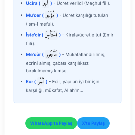
أُجِرَ
Ucira (
)
- Ücret verildi (Meçhul fiil).
مُؤْجَر
Mu'cer (
)
- Ücret karşılığı tutulan
(İsm-i meful).
اسْتَأْجِرْ
İste'cir (
)
- Kirala/ücretle tut (Emir
fiili).
مَأْجُور
Me'cûr (
)
- Mükafatlandırılmış,
ecrini almış, çabası karşılıksız
bırakılmamış kimse.
أَجْر
Ecr (
)
- Ecir; yapılan iyi bir işin
karşılığı, mükafat, Allah'ın...
WhatsApp'ta Paylaş
X'te Paylaş