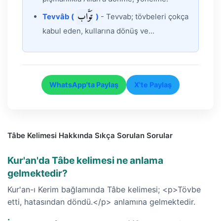
تَوَّاب
Tevvâb (
)
- Tevvab; tövbeleri çokça
kabul eden, kullarına dönüş ve...
WhatsApp'ta Paylaş
X'te Paylaş
Tâbe Kelimesi Hakkında Sıkça Sorulan Sorular
Kur'an'da Tâbe kelimesi ne anlama
gelmektedir?
Kur'an-ı Kerim bağlamında Tâbe kelimesi; <p>Tövbe
etti, hatasından döndü.</p> anlamına gelmektedir.