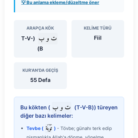
💡 Bu anlama ekleme/düzeltme öner
ARAPÇA KÖK
KELIME TÜRÜ
ت و ب
Fiil
(T-V-
B)
KUR'AN'DA GEÇIŞ
55 Defa
ت و ب
Bu kökten (
(T-V-B)) türeyen
diğer bazı kelimeler:
تَوْبَة
Tevbe (
)
- Tövbe; günahı terk edip
pişmanlıkla Allah'a dönme, yönelme.