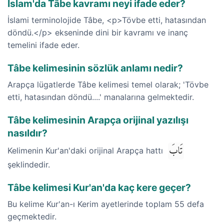
İslam'da Tâbe kavramı neyi ifade eder?
İslami terminolojide Tâbe, <p>Tövbe etti, hatasından
döndü.</p> ekseninde dini bir kavramı ve inanç
temelini ifade eder.
Tâbe kelimesinin sözlük anlamı nedir?
Arapça lügatlerde Tâbe kelimesi temel olarak; 'Tövbe
etti, hatasından döndü....' manalarına gelmektedir.
Tâbe kelimesinin Arapça orijinal yazılışı
nasıldır?
تَابَ
Kelimenin Kur'an'daki orijinal Arapça hattı
şeklindedir.
Tâbe kelimesi Kur'an'da kaç kere geçer?
Bu kelime Kur'an-ı Kerim ayetlerinde toplam 55 defa
geçmektedir.