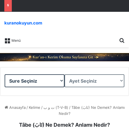
kuranokuyun.com
Ar
Menü
Sure
Ayet
Seçiniz
Seçiniz
Anasayfa
/
Kelime
/
ت و ب (T-V-B)
/
Tâbe (تَابَ) Ne Demek? Anlamı
Nedir?
Tâbe (تَابَ) Ne Demek? Anlamı Nedir?