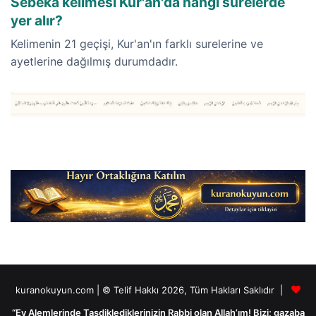
Sebeka kelimesi Kur'an'da hangi surelerde
yer alır?
Kelimenin 21 geçişi, Kur'an'ın farklı surelerine ve
ayetlerine dağılmış durumdadır.
kuranokuyun.com | © Telif Hakkı 2026, Tüm Hakları Saklıdır |
“Ey Alemlerinde Tasdiklediklerinizin Rabbi olan Allah’ım! Bizi; gazaba