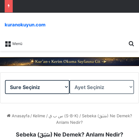
kuranokuyun.com
Ar
Menü
Sure
Ayet
Seçiniz
Seçiniz
Anasayfa
/
Kelime
/
س ب ق (S-B-K)
/
Sebeka (سَبَقَ) Ne Demek?
Anlamı Nedir?
Sebeka (سَبَقَ) Ne Demek? Anlamı Nedir?