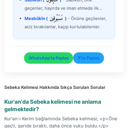
سَابِقُون
geçenler, hayırda ve iman etmede ilk...
مَسْبُوقِين
Mesbûkîn (
)
- Önüne geçilenler,
aciz bırakılanlar, kaçıp kurtulabilenler.
WhatsApp'ta Paylaş
X'te Paylaş
Sebeka Kelimesi Hakkında Sıkça Sorulan Sorular
Kur'an'da Sebeka kelimesi ne anlama
gelmektedir?
Kur'an-ı Kerim bağlamında Sebeka kelimesi; <p>Öne
geçti, geride bıraktı, daha önce vuku buldu.</p>