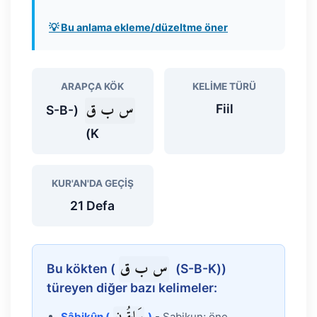
💡 Bu anlama ekleme/düzeltme öner
ARAPÇA KÖK
KELIME TÜRÜ
س ب ق
Fiil
(S-B-
K)
KUR'AN'DA GEÇIŞ
21 Defa
س ب ق
Bu kökten (
(S-B-K))
türeyen diğer bazı kelimeler:
Sâbikûn (
)
- Sabikun; öne