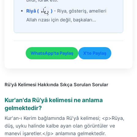
رِيَاء
Riyâ (
)
- Riya, gösteriş, amelleri
Allah rızası için değil, başkaları...
WhatsApp'ta Paylaş
X'te Paylaş
Rü'yâ Kelimesi Hakkında Sıkça Sorulan Sorular
Kur'an'da Rü'yâ kelimesi ne anlama
gelmektedir?
Kur'an-ı Kerim bağlamında Rü'yâ kelimesi; <p>Rüya,
düş, uyku halinde kalbe ayan olan görüntüler ve
manevi işaretler.</p> anlamına gelmektedir.