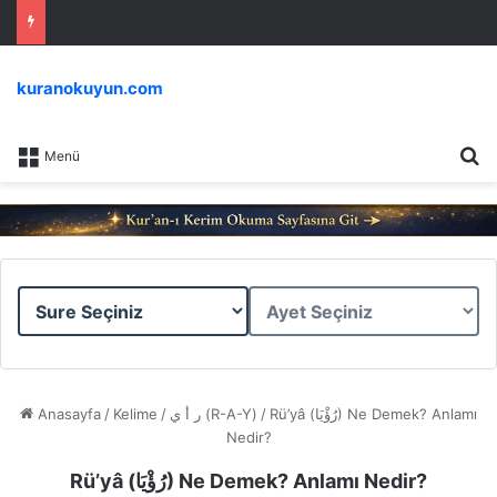
kuranokuyun.com
Ar
Menü
Sure
Ayet
Seçiniz
Seçiniz
Anasayfa
/
Kelime
/
ر أ ي (R-A-Y)
/
Rü’yâ (رُؤْيَا) Ne Demek? Anlamı
Nedir?
Rü’yâ (رُؤْيَا) Ne Demek? Anlamı Nedir?