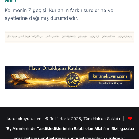
Kelimenin 7 geçişi, Kur'an'ın farklı surelerine ve
ayetlerine dağılmış durumdadır.
kuranokuyun.com | © Telif Hakkı 2026, Tüm Hakları Saklıdır |
“Ey Alemlerinde Tasdiklediklerinizin Rabbi olan Allah’ım! Bizi; gazaba
uğrayanların uğratanların ve saptıranların yoluna saptırma!”