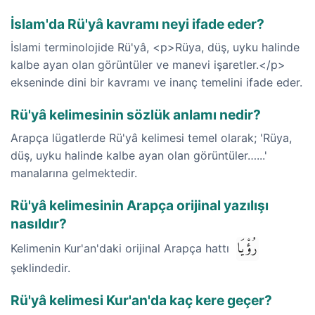
İslam'da Rü'yâ kavramı neyi ifade eder?
İslami terminolojide Rü'yâ, <p>Rüya, düş, uyku halinde
kalbe ayan olan görüntüler ve manevi işaretler.</p>
ekseninde dini bir kavramı ve inanç temelini ifade eder.
Rü'yâ kelimesinin sözlük anlamı nedir?
Arapça lügatlerde Rü'yâ kelimesi temel olarak; 'Rüya,
düş, uyku halinde kalbe ayan olan görüntüler…...'
manalarına gelmektedir.
Rü'yâ kelimesinin Arapça orijinal yazılışı
nasıldır?
رُؤْيَا
Kelimenin Kur'an'daki orijinal Arapça hattı
şeklindedir.
Rü'yâ kelimesi Kur'an'da kaç kere geçer?