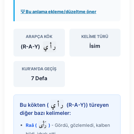
💡 Bu anlama ekleme/düzeltme öner
ARAPÇA KÖK
KELIME TÜRÜ
ر أ ي
İsim
(R-A-Y)
KUR'AN'DA GEÇIŞ
7 Defa
ر أ ي
Bu kökten (
(R-A-Y)) türeyen
diğer bazı kelimeler:
رَأَى
Raâ (
)
- Gördü, gözlemledi, kalben
bildi, idrak etti.