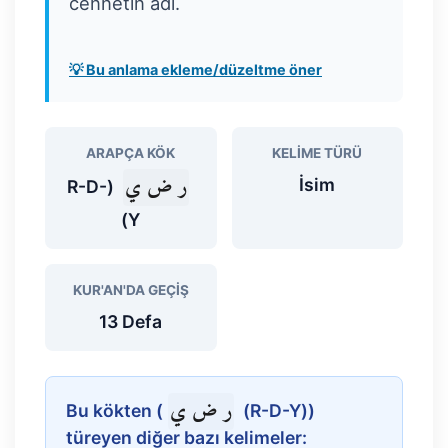
cennetin adı.
💡 Bu anlama ekleme/düzeltme öner
ARAPÇA KÖK
KELIME TÜRÜ
ر ض ي
İsim
(R-D-
Y)
KUR'AN'DA GEÇIŞ
13 Defa
ر ض ي
Bu kökten (
(R-D-Y))
türeyen diğer bazı kelimeler: