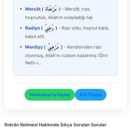
مَرْضَاة
Merzât (
)
- Merzât; rıza,
hoşnutluk, Allah'ın onayladığı hal.
رَضِيَ
Radiye (
)
- Razı oldu, hoşnut kaldı,
kabul etti.
مَرْضِيّ
Mardiyy (
)
- Kendisinden razı
olunmuş, Allah'ın rızasını kazanmış (Örn:
Nefs-i...
WhatsApp'ta Paylaş
X'te Paylaş
Rıdvân Kelimesi Hakkında Sıkça Sorulan Sorular