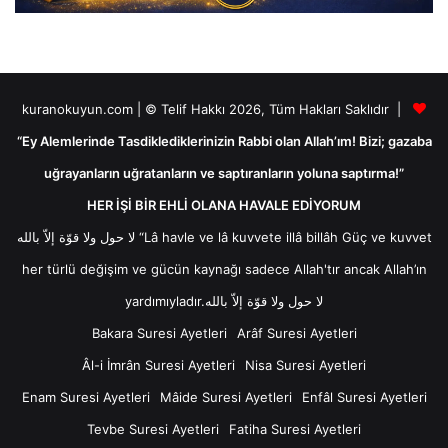
kuranokuyun.com | © Telif Hakkı 2026, Tüm Hakları Saklıdır |
“Ey Alemlerinde Tasdiklediklerinizin Rabbi olan Allah’ım! Bizi; gazaba
uğrayanların uğratanların ve saptıranların yoluna saptırma!”
HER İŞİ BİR EHLİ OLANA HAVALE EDİYORUM
لا حول ولا قوّة إلاّ بالله “Lâ havle ve lâ kuvvete illâ billâh Güç ve kuvvet
her türlü değişim ve gücün kaynağı sadece Allah'tır ancak Allah’ın
yardımıyladır.لا حول ولا قوّة إلاّ بالله
Bakara Suresi Ayetleri
Arâf Suresi Ayetleri
Âl-i İmrân Suresi Ayetleri
Nisa Suresi Ayetleri
Enam Suresi Ayetleri
Mâide Suresi Ayetleri
Enfâl Suresi Ayetleri
Tevbe Suresi Ayetleri
Fatiha Suresi Ayetleri