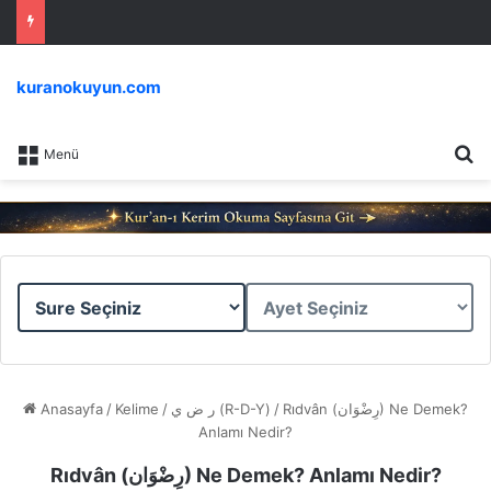
kuranokuyun.com
Ar
Menü
Sure
Ayet
Seçiniz
Seçiniz
Anasayfa
/
Kelime
/
ر ض ي (R-D-Y)
/
Rıdvân (رِضْوَان) Ne Demek?
Anlamı Nedir?
Rıdvân (رِضْوَان) Ne Demek? Anlamı Nedir?