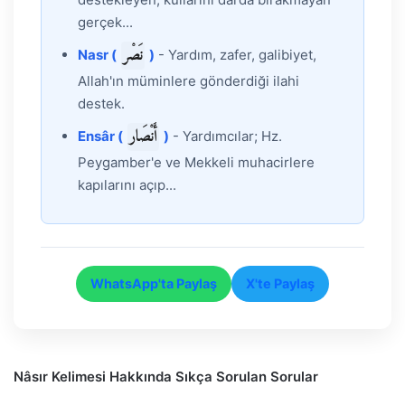
gerçek...
نَصْر
Nasr (
)
- Yardım, zafer, galibiyet,
Allah'ın müminlere gönderdiği ilahi
destek.
أَنْصَار
Ensâr (
)
- Yardımcılar; Hz.
Peygamber'e ve Mekkeli muhacirlere
kapılarını açıp...
WhatsApp'ta Paylaş
X'te Paylaş
Nâsır Kelimesi Hakkında Sıkça Sorulan Sorular