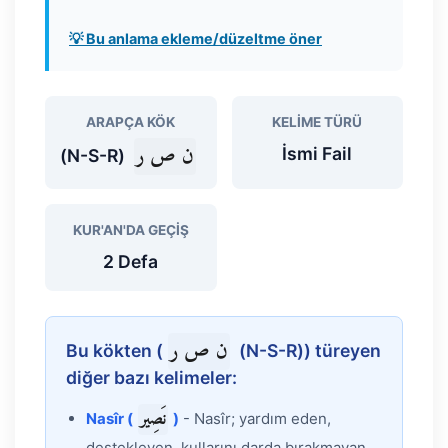
💡 Bu anlama ekleme/düzeltme öner
ARAPÇA KÖK
KELIME TÜRÜ
ن ص ر
İsmi Fail
(N-S-R)
KUR'AN'DA GEÇIŞ
2 Defa
ن ص ر
Bu kökten (
(N-S-R)) türeyen
diğer bazı kelimeler:
نَصِير
Nasîr (
)
- Nasîr; yardım eden,
destekleyen, kullarını darda bırakmayan