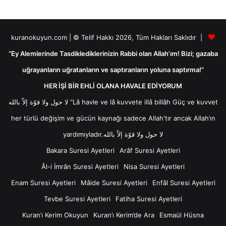
kuranokuyun.com | © Telif Hakkı 2026, Tüm Hakları Saklıdır |
“Ey Alemlerinde Tasdiklediklerinizin Rabbi olan Allah’ım! Bizi; gazaba
uğrayanların uğratanların ve saptıranların yoluna saptırma!”
HER İŞİ BİR EHLİ OLANA HAVALE EDİYORUM
لا حول ولا قوّة إلاّ بالله “Lâ havle ve lâ kuvvete illâ billâh Güç ve kuvvet
her türlü değişim ve gücün kaynağı sadece Allah'tır ancak Allah’ın
yardımıyladır.لا حول ولا قوّة إلاّ بالله
Bakara Suresi Ayetleri
Arâf Suresi Ayetleri
Âl-i İmrân Suresi Ayetleri
Nisa Suresi Ayetleri
Enam Suresi Ayetleri
Mâide Suresi Ayetleri
Enfâl Suresi Ayetleri
Tevbe Suresi Ayetleri
Fatiha Suresi Ayetleri
Kuran’ı Kerim Okuyun
Kuran’ı Kerim’de Ara
Esmaül Hüsna