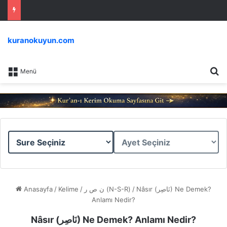
kuranokuyun.com
Ar
Menü
Sure
Ayet
Seçiniz
Seçiniz
Anasayfa
/
Kelime
/
ن ص ر (N-S-R)
/
Nâsır (نَاصِر) Ne Demek?
Anlamı Nedir?
Nâsır (نَاصِر) Ne Demek? Anlamı Nedir?