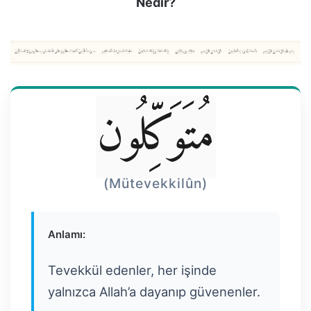
Nedir?
مُتَوَكِّلُون
(Mütevekkilûn)
Anlamı:
Tevekkül edenler, her işinde
yalnızca Allah’a dayanıp güvenenler.