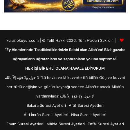
kuranokuyun.com | © Telif Hakkı 2026, Tüm Hakları Saklıdır |
“Ey Alemlerinde Tasdiklediklerinizin Rabbi olan Allah’ım! Bizi; gazaba
uğrayanların uğratanların ve saptıranların yoluna saptırma!”
HER İŞİ BİR EHLİ OLANA HAVALE EDİYORUM
لا حول ولا قوّة إلاّ بالله “Lâ havle ve lâ kuvvete illâ billâh Güç ve kuvvet
her türlü değişim ve gücün kaynağı sadece Allah'tır ancak Allah’ın
yardımıyladır.لا حول ولا قوّة إلاّ بالله
Bakara Suresi Ayetleri
Arâf Suresi Ayetleri
Âl-i İmrân Suresi Ayetleri
Nisa Suresi Ayetleri
Enam Suresi Ayetleri
Mâide Suresi Ayetleri
Enfâl Suresi Ayetleri