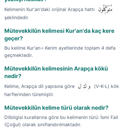
مُتَوَكِّلُون
Kelimenin Kur'an'daki orijinal Arapça hattı
şeklindedir.
Mütevekkilûn kelimesi Kur'an'da kaç kere
geçer?
Bu kelime Kur'an-ı Kerim ayetlerinde toplam 4 defa
geçmektedir.
Mütevekkilûn kelimesinin Arapça kökü
nedir?
و ك ل
Kelime, Arapça dil yapısına göre
(V-K-L) kök
harflerinden türemiştir.
Mütevekkilûn kelime türü olarak nedir?
Dilbilgisi kurallarına göre bu kelimenin türü: İsmi Fail
(Çoğul) olarak sınıflandırılmaktadır.