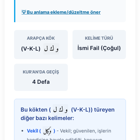
💡 Bu anlama ekleme/düzeltme öner
ARAPÇA KÖK
KELIME TÜRÜ
و ك ل
İsmi Fail (Çoğul)
(V-K-L)
KUR'AN'DA GEÇIŞ
4 Defa
و ك ل
Bu kökten (
(V-K-L)) türeyen
diğer bazı kelimeler:
وَكِيل
Vekîl (
)
- Vekil; güvenilen, işlerin
kendisine havale edildiği, koruyup