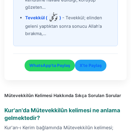
gözeten...
تَوَكُّل
Tevekkül (
)
- Tevekkül; elinden
geleni yaptıktan sonra sonucu Allah'a
bırakma,...
WhatsApp'ta Paylaş
X'te Paylaş
Mütevekkilûn Kelimesi Hakkında Sıkça Sorulan Sorular
Kur'an'da Mütevekkilûn kelimesi ne anlama
gelmektedir?
Kur'an-ı Kerim bağlamında Mütevekkilûn kelimesi;