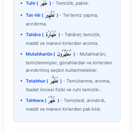
طُهْر
Tuhr (
)
- Temizlik, paklık.
تَطْهِير
Tat-hîr (
)
- Tertemiz yapma,
arındırma.
طَهَارَة
Tahâre (
)
- Tahâret; temizlik,
maddi ve manevi kirlerden arınma.
مُطَهَّرُون
Mutahharûn (
)
- Mutahharûn;
temizlenmişler, günahlardan ve kirlerden
arındırılmış seçkin kullar/melekler.
تَطَهُّر
Tetahhur (
)
- Temizlenme, arınma,
ibadet öncesi fiziki ve ruhi temizlik...
طَهَّرَ
Tahhera (
)
- Temizledi, arındırdı,
maddi ve manevi kirlerden pak kıldı.