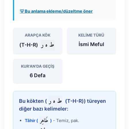
💡 Bu anlama ekleme/düzeltme öner
ARAPÇA KÖK
KELIME TÜRÜ
ط ه ر
İsmi Meful
(T-H-R)
KUR'AN'DA GEÇIŞ
6 Defa
ط ه ر
Bu kökten (
(T-H-R)) türeyen
diğer bazı kelimeler:
طَاهِر
Tâhir (
)
- Temiz, pak.