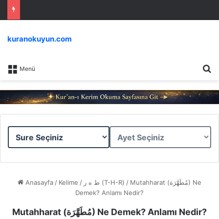
kuranokuyun.com
Ar
Menü
Sure
Ayet
Seçiniz
Seçiniz
Anasayfa
/
Kelime
/
ط ه ر (T-H-R)
/
Mutahharat (مُطَهَّرَة) Ne
Demek? Anlamı Nedir?
Mutahharat (مُطَهَّرَة) Ne Demek? Anlamı Nedir?