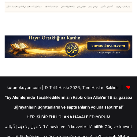
kuranokuyun.com | © Telif Hakkı 2026, Tüm Hakları Saklıdır |
“Ey Alemlerinde Tasdiklediklerinizin Rabbi olan Allah’ım! Bizi; gazaba
uğrayanların uğratanların ve saptıranların yoluna saptırma!”
HER İŞİ BİR EHLİ OLANA HAVALE EDİYORUM
لا حول ولا قوّة إلاّ بالله “Lâ havle ve lâ kuvvete illâ billâh Güç ve kuvvet
her türlü değişim ve gücün kaynağı sadece Allah'tır ancak Allah’ın