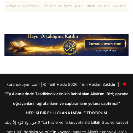
kuranokuyun.com | © Telif Hakkı 2026, Tüm Hakları Saklıdır |
“Ey Alemlerinde Tasdiklediklerinizin Rabbi olan Allah’ım! Bizi; gazaba
uğrayanların uğratanların ve saptıranların yoluna saptırma!”
HER İŞİ BİR EHLİ OLANA HAVALE EDİYORUM
لا حول ولا قوّة إلاّ بالله “Lâ havle ve lâ kuvvete illâ billâh Güç ve kuvvet
her türlü değişim ve gücün kaynağı sadece Allah'tır ancak Allah’ın