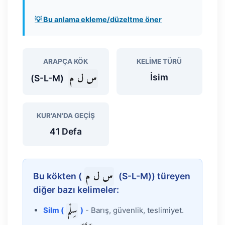
💡 Bu anlama ekleme/düzeltme öner
ARAPÇA KÖK
KELIME TÜRÜ
س ل م
İsim
(S-L-M)
KUR'AN'DA GEÇIŞ
41 Defa
س ل م
Bu kökten (
(S-L-M)) türeyen
diğer bazı kelimeler:
سِلْم
Silm (
)
- Barış, güvenlik, teslimiyet.