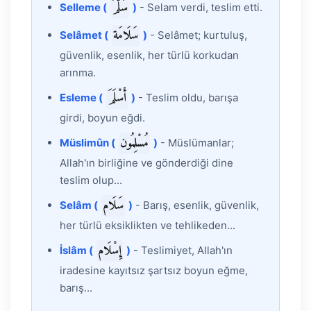
سَلَّمَ
Selleme (
)
- Selam verdi, teslim etti.
سَلَامَة
Selâmet (
)
- Selâmet; kurtuluş,
güvenlik, esenlik, her türlü korkudan
arınma.
أَسْلَمَ
Esleme (
)
- Teslim oldu, barışa
girdi, boyun eğdi.
مُسْلِمُون
Müslimûn (
)
- Müslümanlar;
Allah'ın birliğine ve gönderdiği dine
teslim olup...
سَلَام
Selâm (
)
- Barış, esenlik, güvenlik,
her türlü eksiklikten ve tehlikeden...
إِسْلَام
İslâm (
)
- Teslimiyet, Allah'ın
iradesine kayıtsız şartsız boyun eğme,
barış...