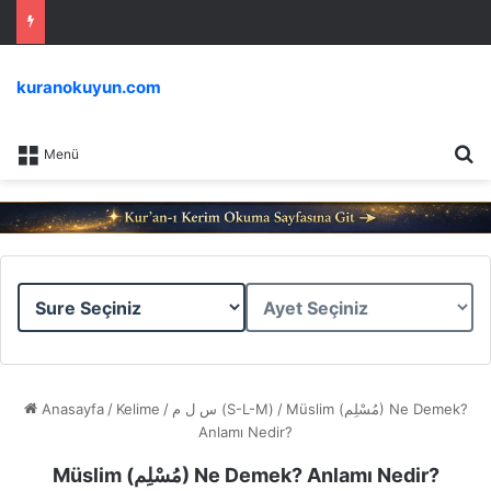
kuranokuyun.com
Ar
Menü
Sure
Ayet
Seçiniz
Seçiniz
Anasayfa
/
Kelime
/
س ل م (S-L-M)
/
Müslim (مُسْلِم) Ne Demek?
Anlamı Nedir?
Müslim (مُسْلِم) Ne Demek? Anlamı Nedir?