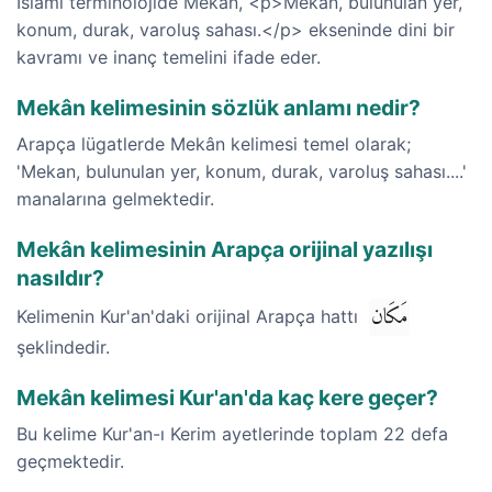
İslami terminolojide Mekân, <p>Mekan, bulunulan yer,
konum, durak, varoluş sahası.</p> ekseninde dini bir
kavramı ve inanç temelini ifade eder.
Mekân kelimesinin sözlük anlamı nedir?
Arapça lügatlerde Mekân kelimesi temel olarak;
'Mekan, bulunulan yer, konum, durak, varoluş sahası....'
manalarına gelmektedir.
Mekân kelimesinin Arapça orijinal yazılışı
nasıldır?
مَكَان
Kelimenin Kur'an'daki orijinal Arapça hattı
şeklindedir.
Mekân kelimesi Kur'an'da kaç kere geçer?
Bu kelime Kur'an-ı Kerim ayetlerinde toplam 22 defa
geçmektedir.