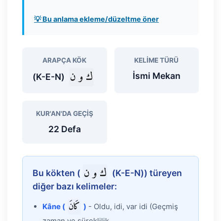
💡 Bu anlama ekleme/düzeltme öner
ARAPÇA KÖK
KELIME TÜRÜ
ك و ن
İsmi Mekan
(K-E-N)
KUR'AN'DA GEÇIŞ
22 Defa
ك و ن
Bu kökten (
(K-E-N)) türeyen
diğer bazı kelimeler:
كَانَ
Kâne (
)
- Oldu, idi, var idi (Geçmiş
zaman ve süreklilik...