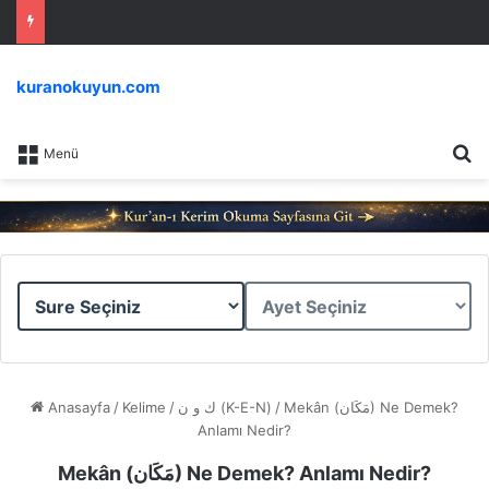
kuranokuyun.com
Ar
Menü
Sure
Ayet
Seçiniz
Seçiniz
Anasayfa
/
Kelime
/
ك و ن (K-E-N)
/
Mekân (مَكَان) Ne Demek?
Anlamı Nedir?
Mekân (مَكَان) Ne Demek? Anlamı Nedir?