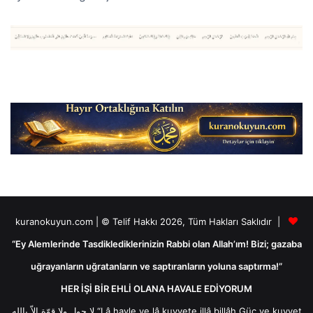
kuranokuyun.com | © Telif Hakkı 2026, Tüm Hakları Saklıdır |
“Ey Alemlerinde Tasdiklediklerinizin Rabbi olan Allah’ım! Bizi; gazaba
uğrayanların uğratanların ve saptıranların yoluna saptırma!”
HER İŞİ BİR EHLİ OLANA HAVALE EDİYORUM
لا حول ولا قوّة إلاّ بالله “Lâ havle ve lâ kuvvete illâ billâh Güç ve kuvvet