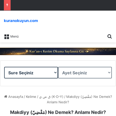
kuranokuyun.com
Ar
Menü
Sure
Ayet
Seçiniz
Seçiniz
Anasayfa
/
Kelime
/
ق ض ي (K-D-Y)
/
Makdiyy (مَقْضِيّ) Ne Demek?
Anlamı Nedir?
Makdiyy (مَقْضِيّ) Ne Demek? Anlamı Nedir?