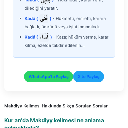
يَقْضِي
dilediğini yaratır.
قَضَى
Kadâ (
)
- Hükmetti, emretti, karara
bağladı, ömrünü veya işini tamamladı.
قَضَاء
Kadâ (
)
- Kaza; hüküm verme, karar
kılma, ezelde takdir edilenin...
WhatsApp'ta Paylaş
X'te Paylaş
Makdiyy Kelimesi Hakkında Sıkça Sorulan Sorular
Kur'an'da Makdiyy kelimesi ne anlama
gelmektedir?