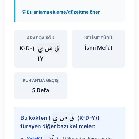
💡 Bu anlama ekleme/düzeltme öner
ARAPÇA KÖK
KELIME TÜRÜ
ق ض ي
İsmi Meful
(K-D-
Y)
KUR'AN'DA GEÇIŞ
5 Defa
ق ض ي
Bu kökten (
(K-D-Y))
türeyen diğer bazı kelimeler:
Yakdî (
)
- Hükmeder, karar verir,