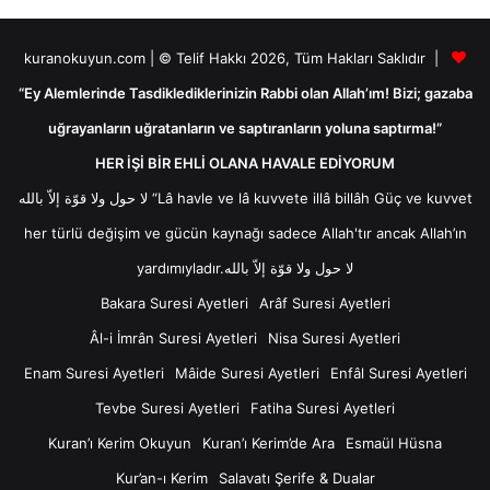
kuranokuyun.com | © Telif Hakkı 2026, Tüm Hakları Saklıdır |
“Ey Alemlerinde Tasdiklediklerinizin Rabbi olan Allah’ım! Bizi; gazaba
uğrayanların uğratanların ve saptıranların yoluna saptırma!”
HER İŞİ BİR EHLİ OLANA HAVALE EDİYORUM
لا حول ولا قوّة إلاّ بالله “Lâ havle ve lâ kuvvete illâ billâh Güç ve kuvvet
her türlü değişim ve gücün kaynağı sadece Allah'tır ancak Allah’ın
yardımıyladır.لا حول ولا قوّة إلاّ بالله
Bakara Suresi Ayetleri
Arâf Suresi Ayetleri
Âl-i İmrân Suresi Ayetleri
Nisa Suresi Ayetleri
Enam Suresi Ayetleri
Mâide Suresi Ayetleri
Enfâl Suresi Ayetleri
Tevbe Suresi Ayetleri
Fatiha Suresi Ayetleri
Kuran’ı Kerim Okuyun
Kuran’ı Kerim’de Ara
Esmaül Hüsna
Kur’an-ı Kerim
Salavatı Şerife & Dualar