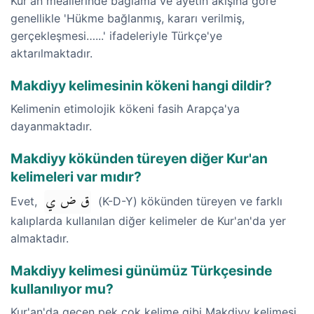
Kur'an meallerinde bağlama ve ayetin akışına göre
genellikle 'Hükme bağlanmış, kararı verilmiş,
gerçekleşmesi…...' ifadeleriyle Türkçe'ye
aktarılmaktadır.
Makdiyy kelimesinin kökeni hangi dildir?
Kelimenin etimolojik kökeni fasih Arapça'ya
dayanmaktadır.
Makdiyy kökünden türeyen diğer Kur'an
kelimeleri var mıdır?
ق ض ي
Evet,
(K-D-Y) kökünden türeyen ve farklı
kalıplarda kullanılan diğer kelimeler de Kur'an'da yer
almaktadır.
Makdiyy kelimesi günümüz Türkçesinde
kullanılıyor mu?
Kur'an'da geçen pek çok kelime gibi Makdiyy kelimesi