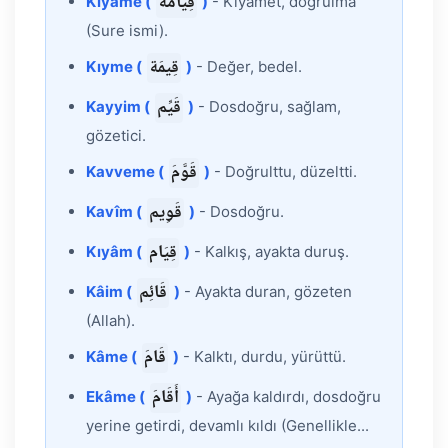
قِيَامَة
Kıyâme (
)
- Kıyamet, doğrulma
(Sure ismi).
قِيمَة
Kıyme (
)
- Değer, bedel.
قَيِّم
Kayyim (
)
- Dosdoğru, sağlam,
gözetici.
قَوَّمَ
Kavveme (
)
- Doğrulttu, düzeltti.
قَوِيم
Kavîm (
)
- Dosdoğru.
قِيَام
Kıyâm (
)
- Kalkış, ayakta duruş.
قَائِم
Kâim (
)
- Ayakta duran, gözeten
(Allah).
قَامَ
Kâme (
)
- Kalktı, durdu, yürüttü.
أَقَامَ
Ekâme (
)
- Ayağa kaldırdı, dosdoğru
yerine getirdi, devamlı kıldı (Genellikle...