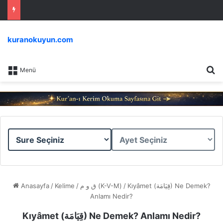
kuranokuyun.com
Ar
Menü
Sure
Ayet
Seçiniz
Seçiniz
Anasayfa
/
Kelime
/
ق و م (K-V-M)
/
Kıyâmet (قِيَامَة) Ne Demek?
Anlamı Nedir?
Kıyâmet (قِيَامَة) Ne Demek? Anlamı Nedir?