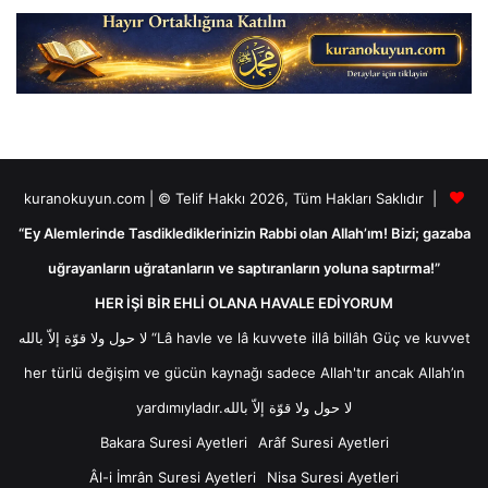
kuranokuyun.com | © Telif Hakkı 2026, Tüm Hakları Saklıdır |
“Ey Alemlerinde Tasdiklediklerinizin Rabbi olan Allah’ım! Bizi; gazaba
uğrayanların uğratanların ve saptıranların yoluna saptırma!”
HER İŞİ BİR EHLİ OLANA HAVALE EDİYORUM
لا حول ولا قوّة إلاّ بالله “Lâ havle ve lâ kuvvete illâ billâh Güç ve kuvvet
her türlü değişim ve gücün kaynağı sadece Allah'tır ancak Allah’ın
yardımıyladır.لا حول ولا قوّة إلاّ بالله
Bakara Suresi Ayetleri
Arâf Suresi Ayetleri
Âl-i İmrân Suresi Ayetleri
Nisa Suresi Ayetleri