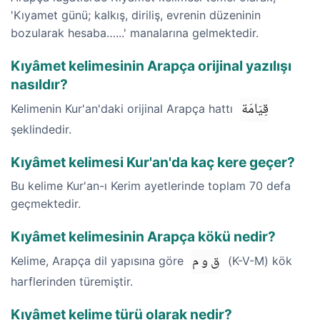
'Kıyamet günü; kalkış, diriliş, evrenin düzeninin
bozularak hesaba…...' manalarına gelmektedir.
Kıyâmet kelimesinin Arapça orijinal yazılışı
nasıldır?
قِيَامَة
Kelimenin Kur'an'daki orijinal Arapça hattı
şeklindedir.
Kıyâmet kelimesi Kur'an'da kaç kere geçer?
Bu kelime Kur'an-ı Kerim ayetlerinde toplam 70 defa
geçmektedir.
Kıyâmet kelimesinin Arapça kökü nedir?
ق و م
Kelime, Arapça dil yapısına göre
(K-V-M) kök
harflerinden türemiştir.
Kıyâmet kelime türü olarak nedir?