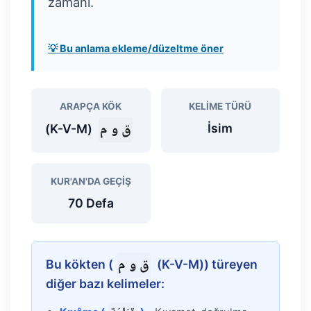
zamanı.
💡 Bu anlama ekleme/düzeltme öner
ARAPÇA KÖK
KELIME TÜRÜ
ق و م
İsim
(K-V-M)
KUR'AN'DA GEÇIŞ
70 Defa
ق و م
Bu kökten (
(K-V-M)) türeyen
diğer bazı kelimeler: