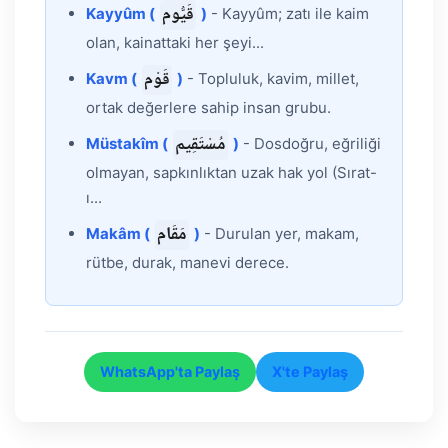
قَيُّوم
Kayyûm (
)
- Kayyûm; zatı ile kaim
olan, kainattaki her şeyi...
قَوْم
Kavm (
)
- Topluluk, kavim, millet,
ortak değerlere sahip insan grubu.
مُسْتَقِيم
Müstakîm (
)
- Dosdoğru, eğriliği
olmayan, sapkınlıktan uzak hak yol (Sırat-
ı...
مَقَام
Makâm (
)
- Durulan yer, makam,
rütbe, durak, manevi derece.
WhatsApp'ta Paylaş
X'te Paylaş