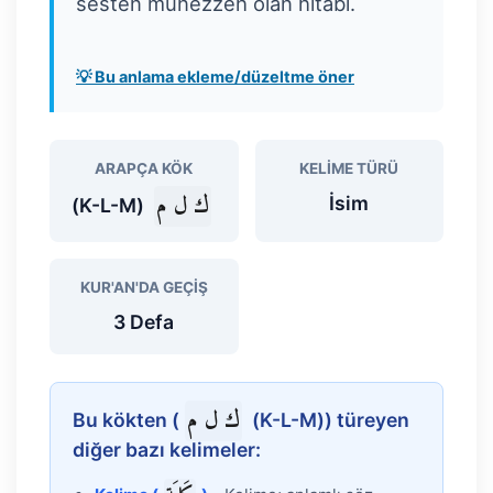
sesten münezzeh olan hitabı.
💡 Bu anlama ekleme/düzeltme öner
ARAPÇA KÖK
KELIME TÜRÜ
ك ل م
İsim
(K-L-M)
KUR'AN'DA GEÇIŞ
3 Defa
ك ل م
Bu kökten (
(K-L-M)) türeyen
diğer bazı kelimeler: