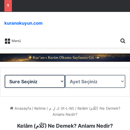
kuranokuyun.com
Ar
Menü
Sure
Ayet
Seçiniz
Seçiniz
Anasayfa
/
Kelime
/
ك ل م (K-L-M)
/
Kelâm (كَلَام) Ne Demek?
Anlamı Nedir?
Kelâm (كَلَام) Ne Demek? Anlamı Nedir?