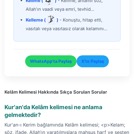
كَلِمَة
Kelime (
)
- Kelime; anlamlı söz,
Allah'ın vaadi veya emri, tevhid...
كَلَّمَ
Kelleme (
)
- Konuştu, hitap etti,
vasıtalı veya vasıtasız olarak kelamını...
WhatsApp'ta Paylaş
X'te Paylaş
Kelâm Kelimesi Hakkında Sıkça Sorulan Sorular
Kur'an'da Kelâm kelimesi ne anlama
gelmektedir?
Kur'an-ı Kerim bağlamında Kelâm kelimesi; <p>Kelam;
söz, ifade, Allah’ın yaratılmışlara mahsus harf ve sesten