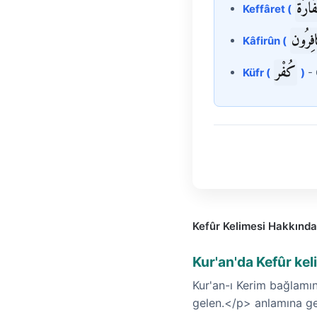
كَفَّا
Keffâret (
كَافِر
Kâfirûn (
كُفْر
Küfr (
)
- 
Kefûr Kelimesi Hakkında
Kur'an'da Kefûr ke
Kur'an-ı Kerim bağlamın
gelen.</p> anlamına ge