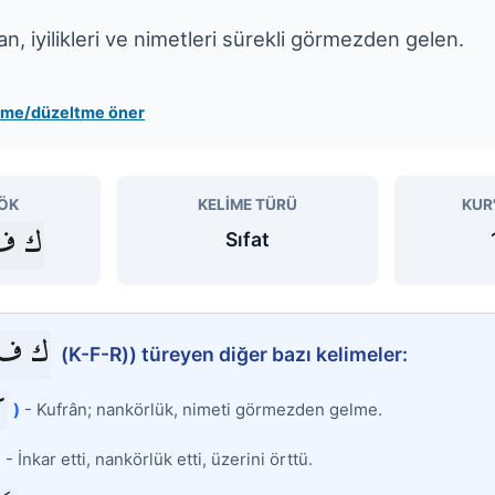
n, iyilikleri ve nimetleri sürekli görmezden gelen.
leme/düzeltme öner
ÖK
KELIME TÜRÜ
KUR
ف ر
Sıfat
 ف ر
(K-F-R)) türeyen diğer bazı kelimeler:
ن
)
- Kufrân; nankörlük, nimeti görmezden gelme.
)
- İnkar etti, nankörlük etti, üzerini örttü.