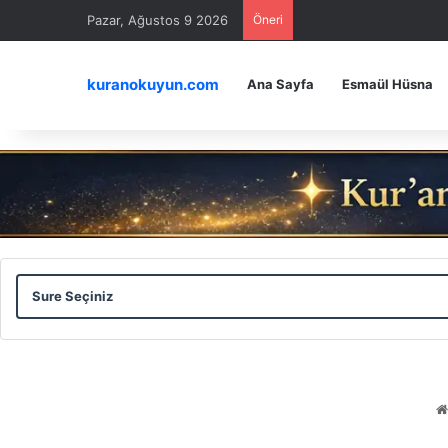
Pazar, Ağustos 9 2026
Öneri
kuranokuyun.com
Ana Sayfa
Esmaül Hüsna
Sure
Ayet
Seçiniz
Seçiniz