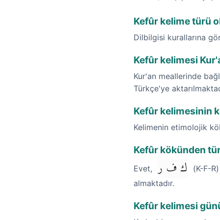
Kefûr kelime türü o
Dilbilgisi kurallarına gö
Kefûr kelimesi Kur'
Kur'an meallerinde bağla
Türkçe'ye aktarılmaktad
Kefûr kelimesinin k
Kelimenin etimolojik k
Kefûr kökünden tür
ك ف ر
Evet,
(K-F-R) 
almaktadır.
Kefûr kelimesi gün