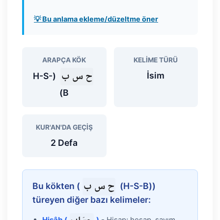
💡 Bu anlama ekleme/düzeltme öner
ARAPÇA KÖK
KELIME TÜRÜ
ح س ب
İsim
(H-S-
B)
KUR'AN'DA GEÇIŞ
2 Defa
ح س ب
Bu kökten (
(H-S-B))
türeyen diğer bazı kelimeler:
Hisâb (
)
- Hisap; hesap, sayım,