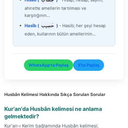
حِسَاب
ahirette amellerin tartılması ve
karşılığının...
حَسِيب
Hasîb (
)
- Hasib; her şeyi hesap
eden, kullarının bütün amellerinin...
WhatsApp'ta Paylaş
X'te Paylaş
Husbân Kelimesi Hakkında Sıkça Sorulan Sorular
Kur'an'da Husbân kelimesi ne anlama
gelmektedir?
Kur'an-ı Kerim bağlamında Husbân kelimesi;