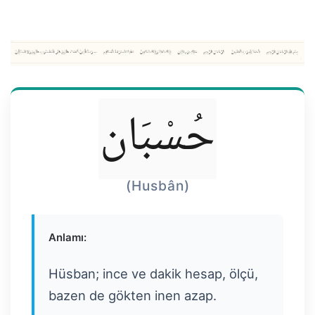
حُسْبَان
(Husbân)
Anlamı:
Hüsban; ince ve dakik hesap, ölçü,
bazen de gökten inen azap.