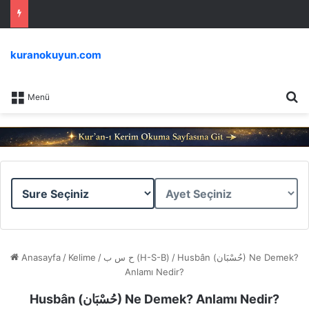
kuranokuyun.com
Ar
Menü
Sure
Ayet
Seçiniz
Seçiniz
Anasayfa
/
Kelime
/
ح س ب (H-S-B)
/
Husbân (حُسْبَان) Ne Demek?
Anlamı Nedir?
Husbân (حُسْبَان) Ne Demek? Anlamı Nedir?