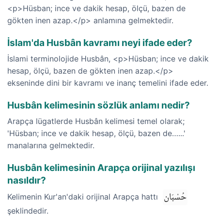
<p>Hüsban; ince ve dakik hesap, ölçü, bazen de
gökten inen azap.</p> anlamına gelmektedir.
İslam'da Husbân kavramı neyi ifade eder?
İslami terminolojide Husbân, <p>Hüsban; ince ve dakik
hesap, ölçü, bazen de gökten inen azap.</p>
ekseninde dini bir kavramı ve inanç temelini ifade eder.
Husbân kelimesinin sözlük anlamı nedir?
Arapça lügatlerde Husbân kelimesi temel olarak;
'Hüsban; ince ve dakik hesap, ölçü, bazen de…...'
manalarına gelmektedir.
Husbân kelimesinin Arapça orijinal yazılışı
nasıldır?
حُسْبَان
Kelimenin Kur'an'daki orijinal Arapça hattı
şeklindedir.