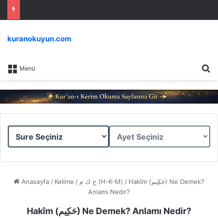
kuranokuyun.com
Ar
Menü
Sure
Ayet
Seçiniz
Seçiniz
Anasayfa
/
Kelime
/
ح ك م (H-K-M)
/
Hakîm (حَكِيم) Ne Demek?
Anlamı Nedir?
Hakîm (حَكِيم) Ne Demek? Anlamı Nedir?