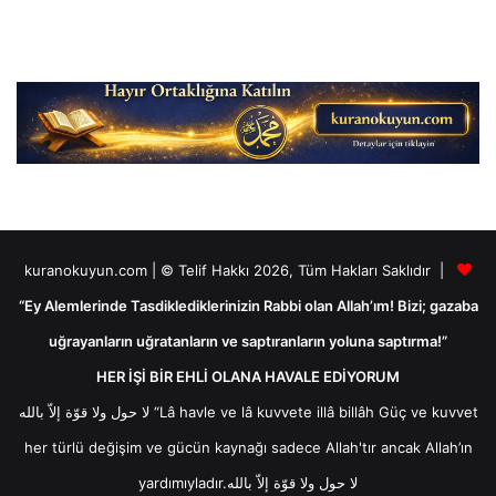
kuranokuyun.com | © Telif Hakkı 2026, Tüm Hakları Saklıdır |
“Ey Alemlerinde Tasdiklediklerinizin Rabbi olan Allah’ım! Bizi; gazaba
uğrayanların uğratanların ve saptıranların yoluna saptırma!”
HER İŞİ BİR EHLİ OLANA HAVALE EDİYORUM
لا حول ولا قوّة إلاّ بالله “Lâ havle ve lâ kuvvete illâ billâh Güç ve kuvvet
her türlü değişim ve gücün kaynağı sadece Allah'tır ancak Allah’ın
yardımıyladır.لا حول ولا قوّة إلاّ بالله