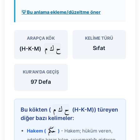
💡 Bu anlama ekleme/düzeltme öner
ARAPÇA KÖK
KELIME TÜRÜ
ح ك م
Sıfat
(H-K-M)
KUR'AN'DA GEÇIŞ
97 Defa
ح ك م
Bu kökten (
(H-K-M)) türeyen
diğer bazı kelimeler:
حَكَم
Hakem (
)
- Hakem; hüküm veren,
adaletle karar kılan, uyuşmazlığı gideren.