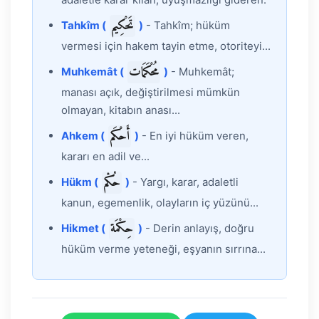
تَحْكِيم
Tahkîm (
)
- Tahkîm; hüküm
vermesi için hakem tayin etme, otoriteyi...
مُحْكَمَات
Muhkemât (
)
- Muhkemât;
manası açık, değiştirilmesi mümkün
olmayan, kitabın anası...
أَحْكَم
Ahkem (
)
- En iyi hüküm veren,
kararı en adil ve...
حُكْم
Hükm (
)
- Yargı, karar, adaletli
kanun, egemenlik, olayların iç yüzünü...
حِكْمَة
Hikmet (
)
- Derin anlayış, doğru
hüküm verme yeteneği, eşyanın sırrına...