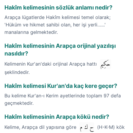
Hakîm kelimesinin sözlük anlamı nedir?
Arapça lügatlerde Hakîm kelimesi temel olarak;
'Hüküm ve hikmet sahibi olan, her işi yerli…...'
manalarına gelmektedir.
Hakîm kelimesinin Arapça orijinal yazılışı
nasıldır?
حَكِيم
Kelimenin Kur'an'daki orijinal Arapça hattı
şeklindedir.
Hakîm kelimesi Kur'an'da kaç kere geçer?
Bu kelime Kur'an-ı Kerim ayetlerinde toplam 97 defa
geçmektedir.
Hakîm kelimesinin Arapça kökü nedir?
ح ك م
Kelime, Arapça dil yapısına göre
(H-K-M) kök