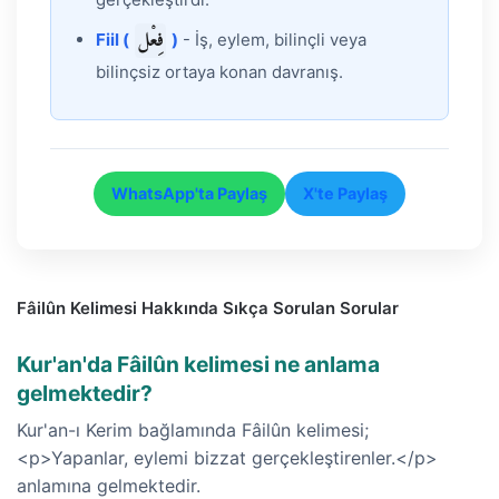
فِعْل
Fiil (
)
- İş, eylem, bilinçli veya
bilinçsiz ortaya konan davranış.
WhatsApp'ta Paylaş
X'te Paylaş
Fâilûn Kelimesi Hakkında Sıkça Sorulan Sorular
Kur'an'da Fâilûn kelimesi ne anlama
gelmektedir?
Kur'an-ı Kerim bağlamında Fâilûn kelimesi;
<p>Yapanlar, eylemi bizzat gerçekleştirenler.</p>
anlamına gelmektedir.