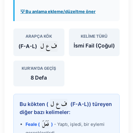
💡 Bu anlama ekleme/düzeltme öner
ARAPÇA KÖK
KELIME TÜRÜ
ف ع ل
İsmi Fail (Çoğul)
(F-A-L)
KUR'AN'DA GEÇIŞ
8 Defa
ف ع ل
Bu kökten (
(F-A-L)) türeyen
diğer bazı kelimeler:
فَعَلَ
Feale (
)
- Yaptı, işledi, bir eylemi
gerçekleştirdi.