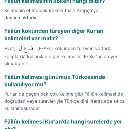
Fâilûn kelimesinin kökeni hangi dildir?
Kelimenin etimolojik kökeni fasih Arapça'ya
dayanmaktadır.
Fâilûn kökünden türeyen diğer Kur'an
kelimeleri var mıdır?
ف ع ل
Evet,
(F-A-L) kökünden türeyen ve farklı
kalıplarda kullanılan diğer kelimeler de Kur'an'da yer
almaktadır.
Fâilûn kelimesi günümüz Türkçesinde
kullanılıyor mu?
Kur'an'da geçen pek çok kelime gibi Fâilûn kelimesi de
doğrudan veya türevleriyle Türkçe dini literatürde sıkça
kullanılmaktadır.
Fâilûn kelimesi Kur'an'da hangi surelerde yer
alır?