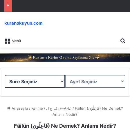
kuranokuyun.com
Ar
Menü
Sure
Ayet
Seçiniz
Seçiniz
Anasayfa
/
Kelime
/
ف ع ل (F-A-L)
/
Fâilûn (فَاعِلُون) Ne Demek?
Anlamı Nedir?
Fâilûn (فَاعِلُون) Ne Demek? Anlamı Nedir?