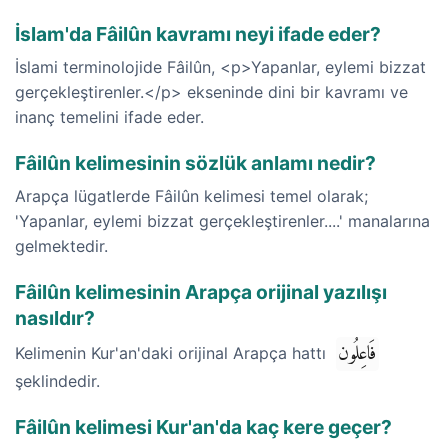
İslam'da Fâilûn kavramı neyi ifade eder?
İslami terminolojide Fâilûn, <p>Yapanlar, eylemi bizzat
gerçekleştirenler.</p> ekseninde dini bir kavramı ve
inanç temelini ifade eder.
Fâilûn kelimesinin sözlük anlamı nedir?
Arapça lügatlerde Fâilûn kelimesi temel olarak;
'Yapanlar, eylemi bizzat gerçekleştirenler....' manalarına
gelmektedir.
Fâilûn kelimesinin Arapça orijinal yazılışı
nasıldır?
فَاعِلُون
Kelimenin Kur'an'daki orijinal Arapça hattı
şeklindedir.
Fâilûn kelimesi Kur'an'da kaç kere geçer?