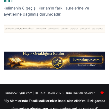
Kelimenin 8 geçişi, Kur'an'ın farklı surelerine ve
ayetlerine dağılmış durumdadır.
kuranokuyun.com | © Telif Hakkı 2026, Tüm Hakları Saklıdır |
“Ey Alemlerinde Tasdiklediklerinizin Rabbi olan Allah’ım! Bizi; gazaba
uğrayanların uğratanların ve saptıranların yoluna saptırma!”