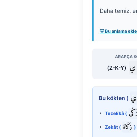
Daha temiz, en
💡 Bu anlama ek
ARAPÇA K
 ي
(Z-K-Y)
ي
Bu kökten (
زَكَّى
Tezekkâ (
زَكَاة
Zekât (
)