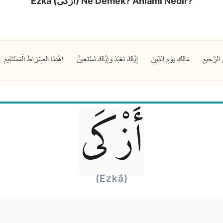
Ezkâ (أَزْكَى) Ne Demek? Anlamı Nedir?
أَزْكَى
(Ezkâ)