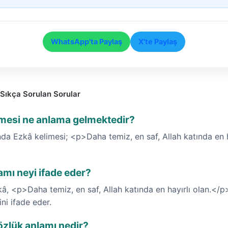
WhatsApp'ta Paylaş
X'te Paylaş
Sıkça Sorulan Sorular
imesi ne anlama gelmektedir?
da Ezkâ kelimesi; <p>Daha temiz, en saf, Allah katında en h
amı neyi ifade eder?
kâ, <p>Daha temiz, en saf, Allah katında en hayırlı olan.</p
ni ifade eder.
özlük anlamı nedir?