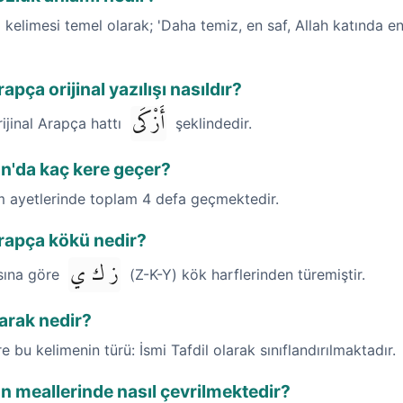
kelimesi temel olarak; 'Daha temiz, en saf, Allah katında en 
pça orijinal yazılışı nasıldır?
أَزْكَى
rijinal Arapça hattı
şeklindedir.
an'da kaç kere geçer?
im ayetlerinde toplam 4 defa geçmektedir.
rapça kökü nedir?
ز ك ي
ısına göre
(Z-K-Y) kök harflerinden türemiştir.
larak nedir?
re bu kelimenin türü: İsmi Tafdil olarak sınıflandırılmaktadır.
n meallerinde nasıl çevrilmektedir?