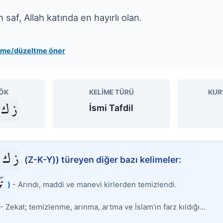
 saf, Allah katında en hayırlı olan.
leme/düzeltme öner
ÖK
KELIME TÜRÜ
KUR
ز ك
İsmi Tafdil
ز ك 
(Z-K-Y)) türeyen diğer bazı kelimeler:
تَ
)
- Arındı, maddi ve manevi kirlerden temizlendi.
- Zekat; temizlenme, arınma, artma ve İslam'ın farz kıldığı...