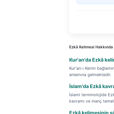
Ezkâ Kelimesi Hakkında 
Kur'an'da Ezkâ kel
Kur'an-ı Kerim bağlamın
anlamına gelmektedir.
İslam'da Ezkâ kavr
İslami terminolojide Ez
kavramı ve inanç temeli
Ezkâ kelimesinin s