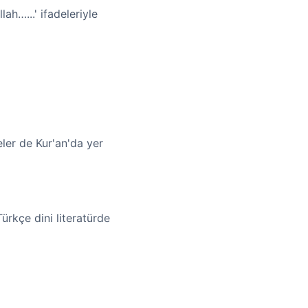
ah…...' ifadeleriyle
eler de Kur'an'da yer
ürkçe dini literatürde