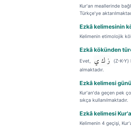
Kur'an meallerinde bağla
Türkçe'ye aktarılmaktad
Ezkâ kelimesinin kö
Kelimenin etimolojik k
Ezkâ kökünden türe
ز ك ي
Evet,
(Z-K-Y) 
almaktadır.
Ezkâ kelimesi gün
Kur'an'da geçen pek çok
sıkça kullanılmaktadır.
Ezkâ kelimesi Kur'a
Kelimenin 4 geçişi, Kur'