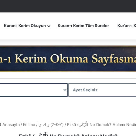
Kuran’ı Kerim Okuyun
Kuran-ı Kerim Tüm Sureler
Kur’an-ı 
Anasayfa
/
Kelime
/
ز ك ي (Z-K-Y)
/
Ezkâ (أَزْكَى) Ne Demek? Anlamı Nedi