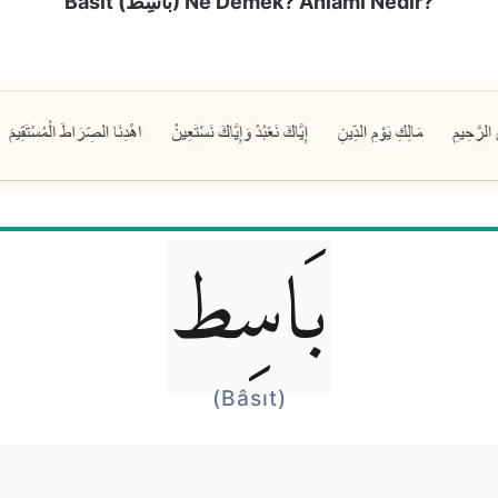
Bâsıt (بَاسِط) Ne Demek? Anlamı Nedir?
بَاسِط
(Bâsıt)