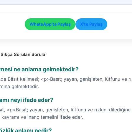
WhatsApp'ta Paylaş
X'te Paylaş
 Sıkça Sorulan Sorular
limesi ne anlama gelmektedir?
da Bâsıt kelimesi; <p>Basıt; yayan, genişleten, lütfunu ve rı
amına gelmektedir.
amı neyi ifade eder?
ıt, <p>Basıt; yayan, genişleten, lütfunu ve rızkını dilediğine
 kavramı ve inanç temelini ifade eder.
özlük anlamı nedir?