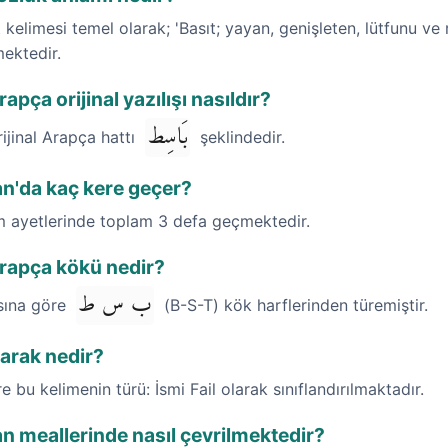
kelimesi temel olarak; 'Basıt; yayan, genişleten, lütfunu ve r
mektedir.
apça orijinal yazılışı nasıldır?
بَاسِط
rijinal Arapça hattı
şeklindedir.
an'da kaç kere geçer?
im ayetlerinde toplam 3 defa geçmektedir.
Arapça kökü nedir?
ب س ط
ısına göre
(B-S-T) kök harflerinden türemiştir.
larak nedir?
re bu kelimenin türü: İsmi Fail olarak sınıflandırılmaktadır.
an meallerinde nasıl çevrilmektedir?