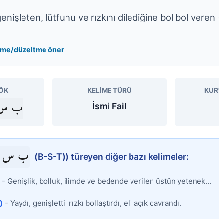
enişleten, lütfunu ve rızkını dilediğine bol bol veren 
leme/düzeltme öner
ÖK
KELIME TÜRÜ
KUR
ب س
İsmi Fail
ب س 
(B-S-T)) türeyen diğer bazı kelimeler:
- Genişlik, bolluk, ilimde ve bedende verilen üstün yetenek...
)
- Yaydı, genişletti, rızkı bollaştırdı, eli açık davrandı.