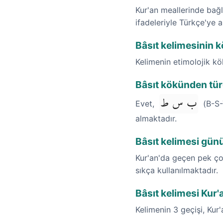
Kur'an meallerinde bağla
ifadeleriyle Türkçe'ye a
Bâsıt kelimesinin k
Kelimenin etimolojik k
Bâsıt kökünden türe
ب س ط
Evet,
(B-S-T
almaktadır.
Bâsıt kelimesi gün
Kur'an'da geçen pek çok
sıkça kullanılmaktadır.
Bâsıt kelimesi Kur'
Kelimenin 3 geçişi, Kur'