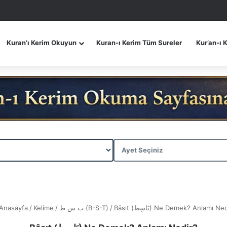
Kuran’ı Kerim Okuyun
Kuran-ı Kerim Tüm Sureler
Kur’an-ı 
Anasayfa
/
Kelime
/
ب س ط (B-S-T)
/
Bâsıt (بَاسِط) Ne Demek? Anlamı Ne