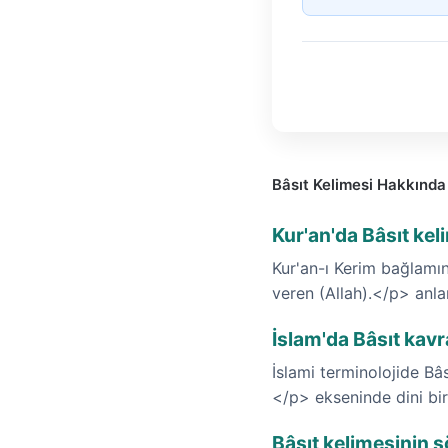
Bâsıt Kelimesi Hakkında
Kur'an'da Bâsıt ke
Kur'an-ı Kerim bağlamın
veren (Allah).</p> anl
İslam'da Bâsıt kavr
İslami terminolojide Bâs
</p> ekseninde dini bir
Bâsıt kelimesinin s