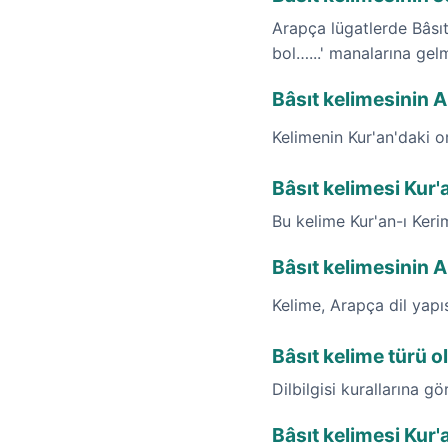
Arapça lügatlerde Bâsıt 
bol…...' manalarına gel
Bâsıt kelimesinin Ar
Kelimenin Kur'an'daki o
Bâsıt kelimesi Kur'
Bu kelime Kur'an-ı Ker
Bâsıt kelimesinin 
Kelime, Arapça dil yap
Bâsıt kelime türü o
Dilbilgisi kurallarına gö
Bâsıt kelimesi Kur'