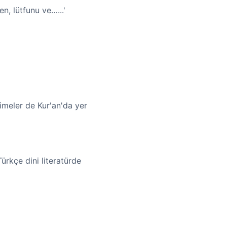
n, lütfunu ve…...'
limeler de Kur'an'da yer
ürkçe dini literatürde