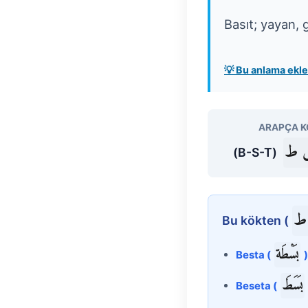
Basıt; yayan, g
💡 Bu anlama ek
ARAPÇA K
 ط
(B-S-T)
ط
Bu kökten (
بَسْطَة
Besta (
)
بَسَطَ
Beseta (