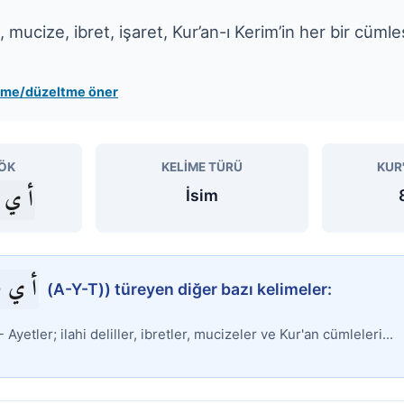
l, mucize, ibret, işaret, Kur’an-ı Kerim’in her bir cümle
leme/düzeltme öner
ÖK
KELIME TÜRÜ
KUR
أ ي 
İsim
أ ي 
(A-Y-T)) türeyen diğer bazı kelimeler:
- Ayetler; ilahi deliller, ibretler, mucizeler ve Kur'an cümleleri...