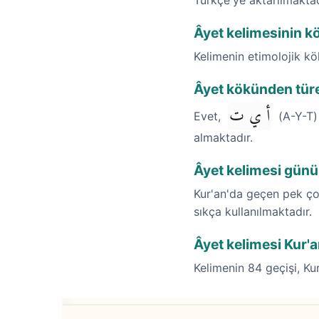
Türkçe'ye aktarılmaktad
Âyet kelimesinin kö
Kelimenin etimolojik k
Âyet kökünden türe
أ ي ت
Evet,
(A-Y-T) 
almaktadır.
Âyet kelimesi günü
Kur'an'da geçen pek çok
sıkça kullanılmaktadır.
Âyet kelimesi Kur'a
Kelimenin 84 geçişi, Kur