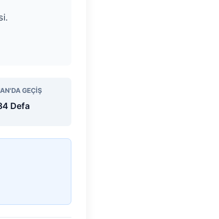
si.
'AN'DA GEÇIŞ
84 Defa