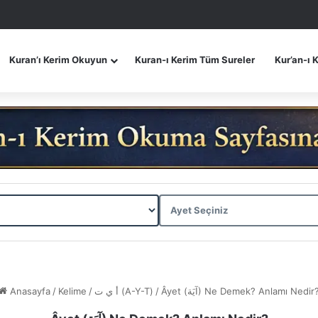
Kuran’ı Kerim Okuyun
Kuran-ı Kerim Tüm Sureler
Kur’an-ı 
Anasayfa
/
Kelime
/
أ ي ت (A-Y-T)
/
Âyet (آيَة) Ne Demek? Anlamı Nedir