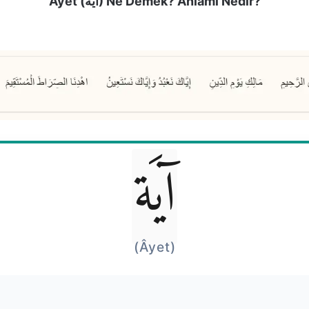
Âyet (آيَة) Ne Demek? Anlamı Nedir?
آيَة
(Âyet)