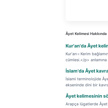
Âyet Kelimesi Hakkında 
Kur'an'da Âyet kel
Kur'an-ı Kerim bağlamınd
cümlesi.</p> anlamına 
İslam'da Âyet kavra
İslami terminolojide Âye
ekseninde dini bir kavr
Âyet kelimesinin s
Arapça lügatlerde Âyet ke