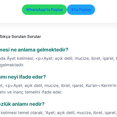
WhatsApp'ta Paylaş
X'te Paylaş
Sıkça Sorulan Sorular
imesi ne anlama gelmektedir?
a Âyet kelimesi; <p>Ayet; açık delil, mucize, ibret, işaret, K
gelmektedir.
mı neyi ifade eder?
t, <p>Ayet; açık delil, mucize, ibret, işaret, Kur’an-ı Kerim’i
amı ve inanç temelini ifade eder.
özlük anlamı nedir?
limesi temel olarak; 'Ayet; açık delil, mucize, ibret, işaret, 