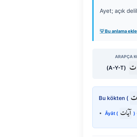
Ayet; açık deli
💡 Bu anlama ek
ARAPÇA K
ت
(A-Y-T)
ت
Bu kökten (
آيَات
Âyât (
)