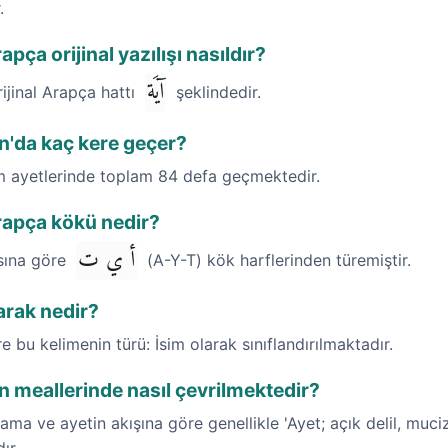
.
pça orijinal yazılışı nasıldır?
آيَة
rijinal Arapça hattı
şeklindedir.
an'da kaç kere geçer?
im ayetlerinde toplam 84 defa geçmektedir.
rapça kökü nedir?
أ ي ت
ısına göre
(A-Y-T) kök harflerinden türemiştir.
arak nedir?
re bu kelimenin türü: İsim olarak sınıflandırılmaktadır.
n meallerinde nasıl çevrilmektedir?
ma ve ayetin akışına göre genellikle 'Ayet; açık delil, mucize,