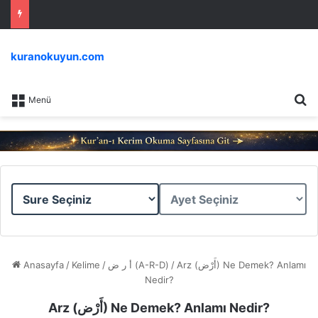
kuranokuyun.com
Ar
Menü
Sure
Ayet
Seçiniz
Seçiniz
Anasayfa
/
Kelime
/
أ ر ض (A-R-D)
/
Arz (أَرْض) Ne Demek? Anlamı
Nedir?
Arz (أَرْض) Ne Demek? Anlamı Nedir?