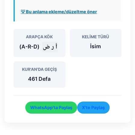
💡 Bu anlama ekleme/düzeltme öner
ARAPÇA KÖK
KELIME TÜRÜ
أ ر ض
İsim
(A-R-D)
KUR'AN'DA GEÇIŞ
461 Defa
WhatsApp'ta Paylaş
X'te Paylaş