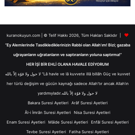
kuranokuyun.com | © Telif Hakkı 2026, Tüm Hakları Saklıdır |
“Ey Alemlerinde Tasdiklediklerinizin Rabbi olan Allah’ım! Bizi; gazaba
uğrayanların uğratanların ve saptıranların yoluna saptırma!”
HER İŞİ BİR EHLİ OLANA HAVALE EDİYORUM
لا حول ولا قوّة إلاّ بالله “Lâ havle ve lâ kuvvete illâ billâh Güç ve kuvvet
her türlü değişim ve gücün kaynağı sadece Allah'tır ancak Allah’ın
yardımıyladır.لا حول ولا قوّة إلاّ بالله
Bakara Suresi Ayetleri
Arâf Suresi Ayetleri
Âl-i İmrân Suresi Ayetleri
Nisa Suresi Ayetleri
Enam Suresi Ayetleri
Mâide Suresi Ayetleri
Enfâl Suresi Ayetleri
Tevbe Suresi Ayetleri
Fatiha Suresi Ayetleri