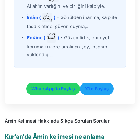
Allah'ın varlığını ve birliğini kalbiyle...
إِيمَان
İmân (
)
- Gönülden inanma, kalp ile
tasdik etme, güven duyma,...
أَمَانَة
Emâne (
)
- Güvenilirlik, emniyet,
korumak üzere bırakılan şey, insanın
yüklendiği...
WhatsApp'ta Paylaş
X'te Paylaş
Âmin Kelimesi Hakkında Sıkça Sorulan Sorular
Kur'an'da Âmin kelimesi ne anlama