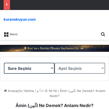
kuranokuyun.com
Ar
Menü
Sure
Ayet
Seçiniz
Seçiniz
Anasayfa
/
Kelime
/
أ م n (E-M-N)
/
Âmin (آمِن) Ne Demek? Anlamı
Nedir?
Âmin (آمِن) Ne Demek? Anlamı Nedir?