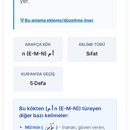
yer.
💡 Bu anlama ekleme/düzeltme öner
ARAPÇA KÖK
KELIME TÜRÜ
أ م n (E-M-N)
Sıfat
KUR'AN'DA GEÇIŞ
5 Defa
Bu kökten (أ م n (E-M-N)) türeyen
diğer bazı kelimeler:
مُؤْمِن
Mü'min (
)
- İnanan, güven veren,