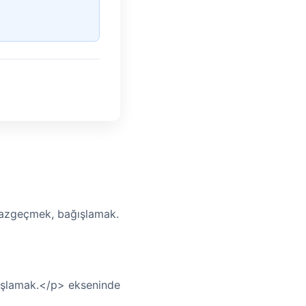
 vazgeçmek, bağışlamak.
ğışlamak.</p> ekseninde