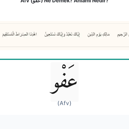
Afv (عَفْو) Ne Demek? Anlamı Nedir?
عَفْو
(Afv)