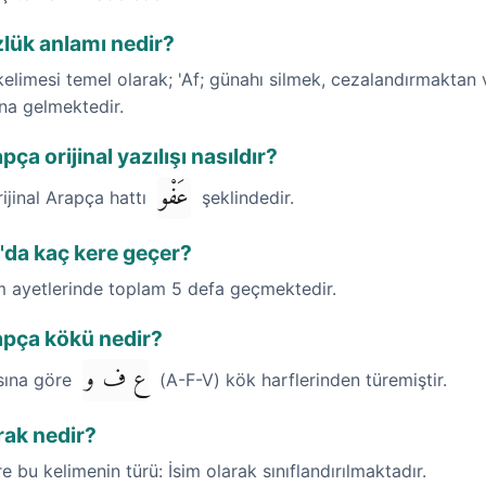
zlük anlamı nedir?
kelimesi temel olarak; 'Af; günahı silmek, cezalandırmakta
ına gelmektedir.
ça orijinal yazılışı nasıldır?
عَفْو
rijinal Arapça hattı
şeklindedir.
n'da kaç kere geçer?
im ayetlerinde toplam 5 defa geçmektedir.
apça kökü nedir?
ع ف و
ısına göre
(A-F-V) kök harflerinden türemiştir.
rak nedir?
re bu kelimenin türü: İsim olarak sınıflandırılmaktadır.