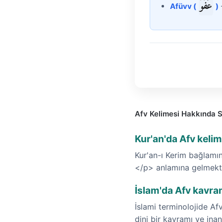
عَفُوّ
Afüvv (
)
-
Afv Kelimesi Hakkında S
Kur'an'da Afv keli
Kur'an-ı Kerim bağlamı
</p> anlamına gelmekte
İslam'da Afv kavram
İslami terminolojide A
dini bir kavramı ve inan