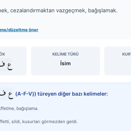
lmek, cezalandırmaktan vazgeçmek, bağışlamak.
leme/düzeltme öner
ÖK
KELIME TÜRÜ
KUR
ع ف 
İsim
ع ف 
(A-F-V)) türeyen diğer bazı kelimeler:
ffetme, bağışlama.
fetti, sildi, kusurları görmezden geldi.