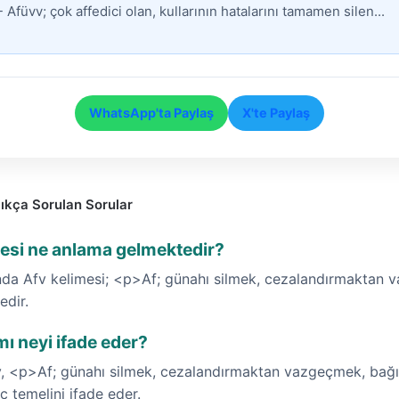
 Afüvv; çok affedici olan, kullarının hatalarını tamamen silen...
WhatsApp'ta Paylaş
X'te Paylaş
ıkça Sorulan Sorular
mesi ne anlama gelmektedir?
nda Afv kelimesi; <p>Af; günahı silmek, cezalandırmaktan
dir.
ı neyi ifade eder?
fv, <p>Af; günahı silmek, cezalandırmaktan vazgeçmek, ba
ç temelini ifade eder.