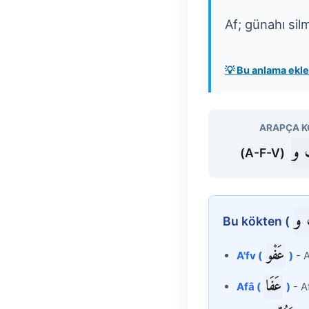
Af; günahı si
💡 Bu anlama ek
ARAPÇA K
و
(A-F-V)
و
Bu kökten (
عَفْو
A'fv (
)
- A
عَفَا
Afâ (
)
- Af