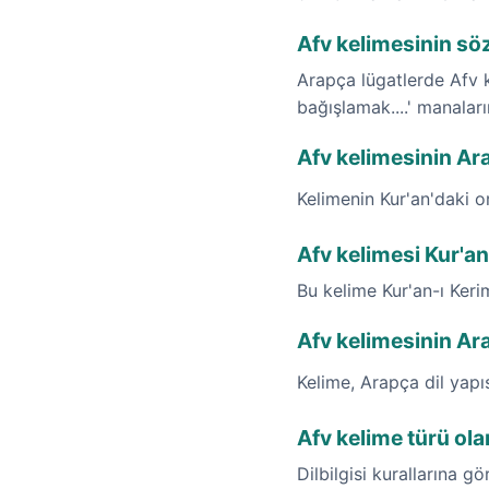
Afv kelimesinin sö
Arapça lügatlerde Afv 
bağışlamak....' manalar
Afv kelimesinin Arap
Kelimenin Kur'an'daki o
Afv kelimesi Kur'a
Bu kelime Kur'an-ı Ker
Afv kelimesinin Ar
Kelime, Arapça dil yap
Afv kelime türü ola
Dilbilgisi kurallarına gö