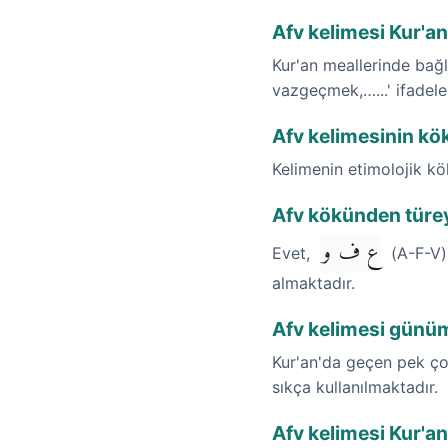
Afv kelimesi Kur'an
Kur'an meallerinde bağl
vazgeçmek,…...' ifadele
Afv kelimesinin kök
Kelimenin etimolojik k
Afv kökünden türey
ع ف و
Evet,
(A-F-V) 
almaktadır.
Afv kelimesi günüm
Kur'an'da geçen pek çok
sıkça kullanılmaktadır.
Afv kelimesi Kur'an