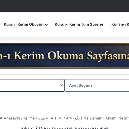
Kuran’ı Kerim Okuyun
Kuran-ı Kerim Tüm Sureler
Kur’an-ı 
Anasayfa
/
Kelime
/
ع ف و (A-F-V)
/
Afv (عَفْو) Ne Demek? Anlamı Nedir