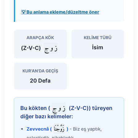
💡 Bu anlama ekleme/düzeltme öner
ARAPÇA KÖK
KELIME TÜRÜ
ز و ج
İsim
(Z-V-C)
KUR'AN'DA GEÇIŞ
20 Defa
ز و ج
Bu kökten (
(Z-V-C)) türeyen
diğer bazı kelimeler:
زَوَّجْنَا
Zevvecnâ (
)
- Biz eş yaptık,
eşleştirdik, nikahladık.