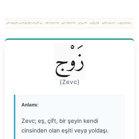
زَوْج
(Zevc)
Anlamı:
Zevc; eş, çift, bir şeyin kendi
cinsinden olan eşiti veya yoldaşı.