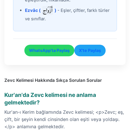
أَزْوَاج
Ezvâc (
)
- Eşler, çiftler, farklı türler
ve sınıflar.
WhatsApp'ta Paylaş
X'te Paylaş
Zevc Kelimesi Hakkında Sıkça Sorulan Sorular
Kur'an'da Zevc kelimesi ne anlama
gelmektedir?
Kur'an-ı Kerim bağlamında Zevc kelimesi; <p>Zevc; eş,
çift, bir şeyin kendi cinsinden olan eşiti veya yoldaşı.
</p> anlamına gelmektedir.