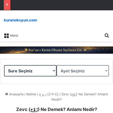
kuranokuyun.com
Ar
Menü
Sure
Ayet
Seçiniz
Seçiniz
Anasayfa
/
Kelime
/
ز و ج (Z-V-C)
/
Zevc (زَوْج) Ne Demek? Anlamı
Nedir?
Zevc (زَوْج) Ne Demek? Anlamı Nedir?