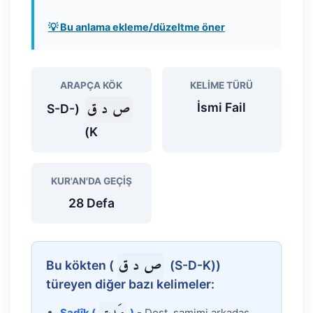
💡 Bu anlama ekleme/düzeltme öner
ARAPÇA KÖK
KELIME TÜRÜ
ص د ق
İsmi Fail
(S-D-
K)
KUR'AN'DA GEÇIŞ
28 Defa
ص د ق
Bu kökten (
(S-D-K))
türeyen diğer bazı kelimeler:
Sadîk (
)
- Dost, samimi arkadaş.