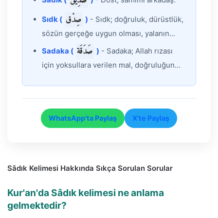
صَدِيق
صِدْق
Sıdk (
)
- Sıdk; doğruluk, dürüstlük,
sözün gerçeğe uygun olması, yalanın...
صَدَقَة
Sadaka (
)
- Sadaka; Allah rızası
için yoksullara verilen mal, doğruluğun...
WhatsApp'ta Paylaş
X'te Paylaş
Sâdık Kelimesi Hakkında Sıkça Sorulan Sorular
Kur'an'da Sâdık kelimesi ne anlama
gelmektedir?