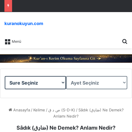
kuranokuyun.com
Ar
Menü
Sure
Ayet
Seçiniz
Seçiniz
Anasayfa
/
Kelime
/
ص د ق (S-D-K)
/
Sâdık (صَادِق) Ne Demek?
Anlamı Nedir?
Sâdık (صَادِق) Ne Demek? Anlamı Nedir?