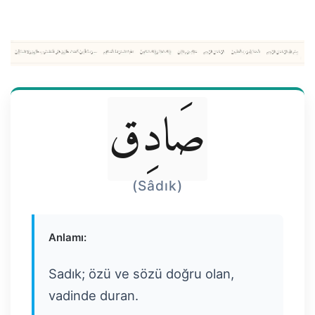
صَادِق
(Sâdık)
Anlamı:
Sadık; özü ve sözü doğru olan,
vadinde duran.