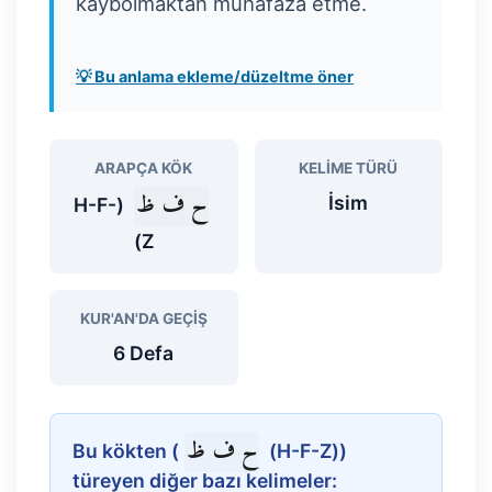
kaybolmaktan muhafaza etme.
💡 Bu anlama ekleme/düzeltme öner
ARAPÇA KÖK
KELIME TÜRÜ
ح ف ظ
İsim
(H-F-
Z)
KUR'AN'DA GEÇIŞ
6 Defa
ح ف ظ
Bu kökten (
(H-F-Z))
türeyen diğer bazı kelimeler: