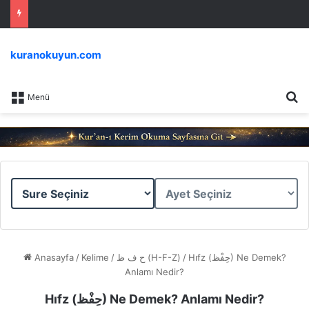
kuranokuyun.com
Ar
Menü
Sure
Ayet
Seçiniz
Seçiniz
Anasayfa
/
Kelime
/
ح ف ظ (H-F-Z)
/
Hıfz (حِفْظ) Ne Demek?
Anlamı Nedir?
Hıfz (حِفْظ) Ne Demek? Anlamı Nedir?