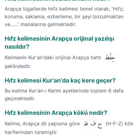
Arapça lügatlerde Hıfz kelimesi temel olarak; 'Hıfz;
koruma, saklama, ezberleme, bir şeyi bozulmaktan
ve…...' manalarına gelmektedir.
Hıfz kelimesinin Arapça orijinal yazılışı
nasıldır?
حِفْظ
Kelimenin Kur'an'daki orijinal Arapça hattı
şeklindedir.
Hıfz kelimesi Kur'an'da kaç kere geçer?
Bu kelime Kur'an-ı Kerim ayetlerinde toplam 6 defa
geçmektedir.
Hıfz kelimesinin Arapça kökü nedir?
ح ف ظ
Kelime, Arapça dil yapısına göre
(H-F-Z) kök
harflerinden türemiştir.