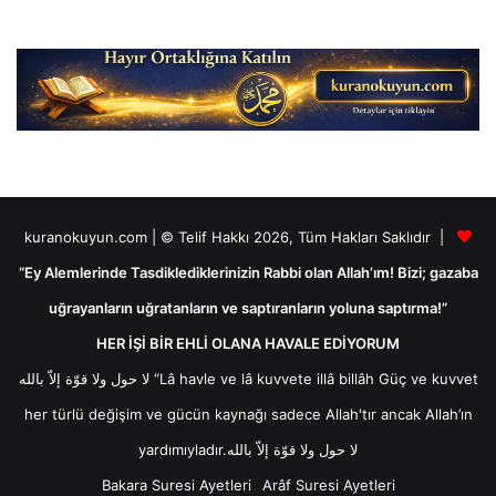
kuranokuyun.com | © Telif Hakkı 2026, Tüm Hakları Saklıdır |
“Ey Alemlerinde Tasdiklediklerinizin Rabbi olan Allah’ım! Bizi; gazaba
uğrayanların uğratanların ve saptıranların yoluna saptırma!”
HER İŞİ BİR EHLİ OLANA HAVALE EDİYORUM
لا حول ولا قوّة إلاّ بالله “Lâ havle ve lâ kuvvete illâ billâh Güç ve kuvvet
her türlü değişim ve gücün kaynağı sadece Allah'tır ancak Allah’ın
yardımıyladır.لا حول ولا قوّة إلاّ بالله
Bakara Suresi Ayetleri
Arâf Suresi Ayetleri