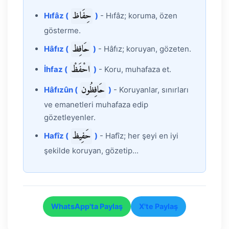
حِفَاظ
Hıfâz (
)
- Hıfâz; koruma, özen
gösterme.
حَافِظ
Hâfız (
)
- Hâfız; koruyan, gözeten.
احْفَظْ
İhfaz (
)
- Koru, muhafaza et.
حَافِظُون
Hâfızûn (
)
- Koruyanlar, sınırları
ve emanetleri muhafaza edip
gözetleyenler.
حَفِيظ
Hafîz (
)
- Hafîz; her şeyi en iyi
şekilde koruyan, gözetip...
WhatsApp'ta Paylaş
X'te Paylaş