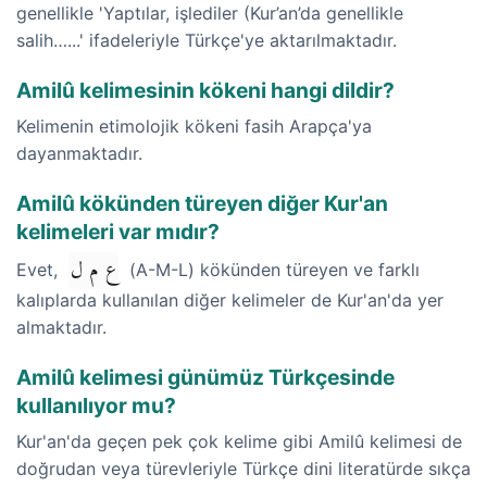
genellikle 'Yaptılar, işlediler (Kur’an’da genellikle
salih…...' ifadeleriyle Türkçe'ye aktarılmaktadır.
Amilû kelimesinin kökeni hangi dildir?
Kelimenin etimolojik kökeni fasih Arapça'ya
dayanmaktadır.
Amilû kökünden türeyen diğer Kur'an
kelimeleri var mıdır?
ع م ل
Evet,
(A-M-L) kökünden türeyen ve farklı
kalıplarda kullanılan diğer kelimeler de Kur'an'da yer
almaktadır.
Amilû kelimesi günümüz Türkçesinde
kullanılıyor mu?
Kur'an'da geçen pek çok kelime gibi Amilû kelimesi de
doğrudan veya türevleriyle Türkçe dini literatürde sıkça