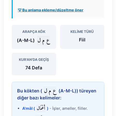
💡 Bu anlama ekleme/düzeltme öner
ARAPÇA KÖK
KELIME TÜRÜ
ع م ل
Fiil
(A-M-L)
KUR'AN'DA GEÇIŞ
74 Defa
ع م ل
Bu kökten (
(A-M-L)) türeyen
diğer bazı kelimeler:
أَعْمَال
A'mâl (
)
- İşler, ameller, fiiller.