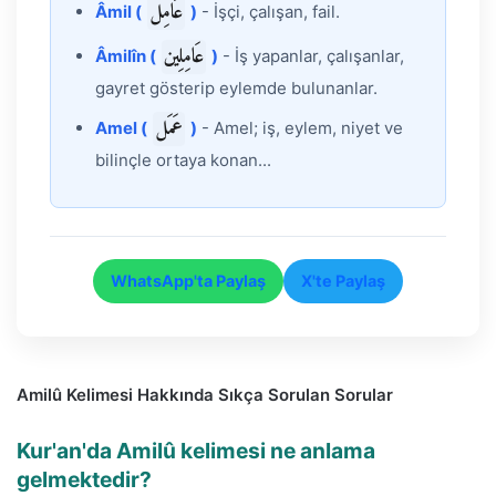
عَامِل
Âmil (
)
- İşçi, çalışan, fail.
عَامِلِين
Âmilîn (
)
- İş yapanlar, çalışanlar,
gayret gösterip eylemde bulunanlar.
عَمَل
Amel (
)
- Amel; iş, eylem, niyet ve
bilinçle ortaya konan...
WhatsApp'ta Paylaş
X'te Paylaş
Amilû Kelimesi Hakkında Sıkça Sorulan Sorular
Kur'an'da Amilû kelimesi ne anlama
gelmektedir?