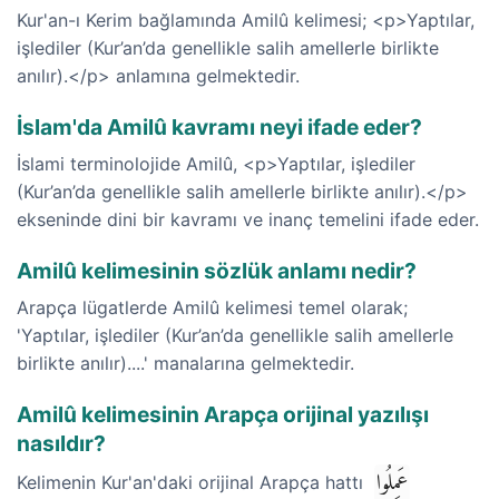
Kur'an-ı Kerim bağlamında Amilû kelimesi; <p>Yaptılar,
işlediler (Kur’an’da genellikle salih amellerle birlikte
anılır).</p> anlamına gelmektedir.
İslam'da Amilû kavramı neyi ifade eder?
İslami terminolojide Amilû, <p>Yaptılar, işlediler
(Kur’an’da genellikle salih amellerle birlikte anılır).</p>
ekseninde dini bir kavramı ve inanç temelini ifade eder.
Amilû kelimesinin sözlük anlamı nedir?
Arapça lügatlerde Amilû kelimesi temel olarak;
'Yaptılar, işlediler (Kur’an’da genellikle salih amellerle
birlikte anılır)....' manalarına gelmektedir.
Amilû kelimesinin Arapça orijinal yazılışı
nasıldır?
عَمِلُوا
Kelimenin Kur'an'daki orijinal Arapça hattı