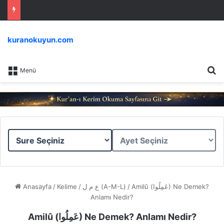
kuranokuyun.com
Ar
Menü
Sure
Ayet
Seçiniz
Seçiniz
Anasayfa
/
Kelime
/
ع م ل (A-M-L)
/
Amilû (عَمِلُوا) Ne Demek?
Anlamı Nedir?
Amilû (عَمِلُوا) Ne Demek? Anlamı Nedir?