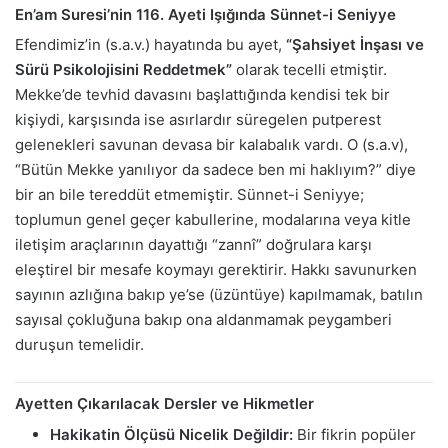
En’am Suresi’nin 116. Ayeti Işığında Sünnet-i Seniyye
Efendimiz’in (s.a.v.) hayatında bu ayet,
“Şahsiyet İnşası ve
Sürü Psikolojisini Reddetmek”
olarak tecelli etmiştir.
Mekke’de tevhid davasını başlattığında kendisi tek bir
kişiydi, karşısında ise asırlardır süregelen putperest
gelenekleri savunan devasa bir kalabalık vardı. O (s.a.v),
“Bütün Mekke yanılıyor da sadece ben mi haklıyım?” diye
bir an bile tereddüt etmemiştir. Sünnet-i Seniyye;
toplumun genel geçer kabullerine, modalarına veya kitle
iletişim araçlarının dayattığı “zannî” doğrulara karşı
eleştirel bir mesafe koymayı gerektirir. Hakkı savunurken
sayının azlığına bakıp ye’se (üzüntüye) kapılmamak, batılın
sayısal çokluğuna bakıp ona aldanmamak peygamberi
duruşun temelidir.
Ayetten Çıkarılacak Dersler ve Hikmetler
Hakikatin Ölçüsü Nicelik Değildir:
Bir fikrin popüler