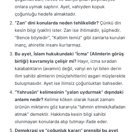
onlara uymak saptırır. Ayet, vahiyden kopuk
çoğunluğu hedefe almaktadır.
“Zan” dini konularda neden tehlikelidir?
Çünkü din
kesin bilgi (yakîn) ister. Zan ise ihtimaldir, şüphedir.
“Bence böyledir”, “Kalbim temiz” gibi zanlarla kurulan
inanç, ahirette insanı kurtarmaz.
Bu ayet, İslam hukukundaki “İcma” (Alimlerin görüş
birliği) kavramıyla çelişir mi?
Hayır, icma sıradan
kalabalıkların (avamın) değil, vahyi en iyi bilen derin
ilim sahibi alimlerin (müçtehitlerin) asgari müşterekte
buluşmasıdır. Ayet ise ilimsiz çoğunluktan bahseder.
“Yahrusûn” kelimesinin “yalan uydurmak” dışındaki
anlamı nedir?
Kelime köken olarak hasat zamanı
ürünün miktarını göz kararıyla “tahmin etmek/kafadan
atmak” demektir. Hakkında kesin bilgi sahibi
olunmayan konularda atıp tutmayı ifade eder.
Demokrasi ve “çoğunluk kararı” prensibi bu ayet