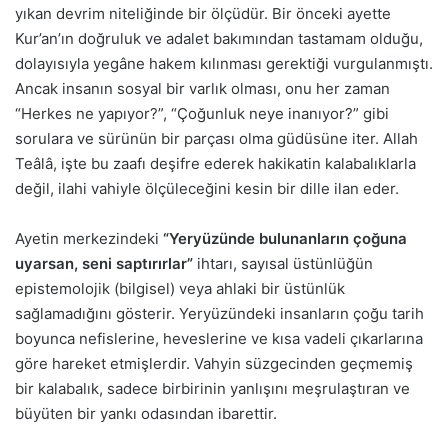
yıkan devrim niteliğinde bir ölçüdür. Bir önceki ayette
Kur’an’ın doğruluk ve adalet bakımından tastamam olduğu,
dolayısıyla yegâne hakem kılınması gerektiği vurgulanmıştı.
Ancak insanın sosyal bir varlık olması, onu her zaman
“Herkes ne yapıyor?”, “Çoğunluk neye inanıyor?” gibi
sorulara ve sürünün bir parçası olma güdüsüne iter. Allah
Teâlâ, işte bu zaafı deşifre ederek hakikatin kalabalıklarla
değil, ilahi vahiyle ölçüleceğini kesin bir dille ilan eder.
Ayetin merkezindeki
“Yeryüzünde bulunanların çoğuna
uyarsan, seni saptırırlar”
ihtarı, sayısal üstünlüğün
epistemolojik (bilgisel) veya ahlaki bir üstünlük
sağlamadığını gösterir. Yeryüzündeki insanların çoğu tarih
boyunca nefislerine, heveslerine ve kısa vadeli çıkarlarına
göre hareket etmişlerdir. Vahyin süzgecinden geçmemiş
bir kalabalık, sadece birbirinin yanlışını meşrulaştıran ve
büyüten bir yankı odasından ibarettir.