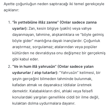
Ayette çoğunluğun neden saptıracağı iki temel gerekçeyle
açıklanır:
“İn yettebiûne illâz zanne” (Onlar sadece zanna
uyarlar):
Zan, kesin bilgiye (yakîn) veya vahye
dayanmayan, tahmine, alışkanlıklara ve “böyle gelmiş
böyle gider” mantığına dayalı inançlardır. Çoğunluk
araştırmaz, sorgulamaz; atalarından veya popüler
kültürden ne devraldıysa onu değişmez bir gerçekmiş
gibi kabul eder.
“Ve in hum illâ yahrusûn” (Onlar sadece yalan
uydururlar / atıp tutarlar):
“Yahrusûn” kelimesi, bir
şeyin gerçeğini bilmeden tahminde bulunmak,
kafadan atmak ve dayanaksız iddialar üretmek
demektir. Kalabalıkların dini, ahlaki veya felsefi
konulardaki yargıları genellikle ciddi bir ilme değil,
kulaktan dolma uydurmalara dayanır.