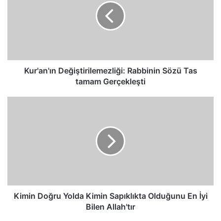
Sözü
Tas
tamam
Gerçekleşti
Kur'an'ın Değiştirilemezliği: Rabbinin Sözü Tas
tamam Gerçekleşti
Kimin
Doğru
Yolda
Kimin
Sapıklıkta
Olduğunu
En
İyi
Bilen
Allah'tır
Kimin Doğru Yolda Kimin Sapıklıkta Olduğunu En İyi
Bilen Allah'tır