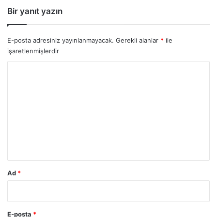
Bir yanıt yazın
E-posta adresiniz yayınlanmayacak.
Gerekli alanlar
*
ile
işaretlenmişlerdir
Y
o
r
u
m
*
Ad
*
E-posta
*