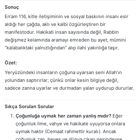
Sonuç
En’am 116, kitle iletişiminin ve sosyal baskının insanı esir
aldığı her çağda, aklı ve kalbi özgürleştiren bir
manifestodur. Hakikati insan sayısında değil, Rabbin
değişmez kelamında aramayı emreden bu ayet, mümini
“kalabalıktaki yalnızlığından” alıp ilahi yakınlığa taşır.
Özet:
Yeryüzündeki insanların çoğuna uyarsan seni Allah’ın
yolundan saptırırlar; çünkü onlar kesin bilgiye değil,
sadece zanna uyarlar ve durmadan yalan uydurup dururlar.
Sıkça Sorulan Sorular
Çoğunluğa uymak her zaman yanlış mıdır?
Eğer
çoğunluk ilme, vahye ve hakikate uyuyorsa onlara
uymak haktır (Cemaat rahmettir kuralı). Ancak
çoğunluk zan, heves ve dünya çıkarı peşindeyse