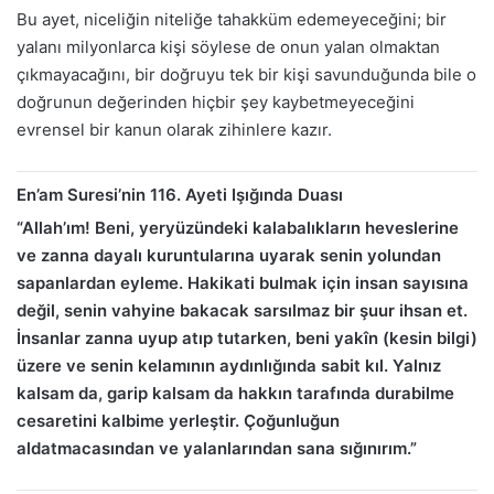
Bu ayet, niceliğin niteliğe tahakküm edemeyeceğini; bir
yalanı milyonlarca kişi söylese de onun yalan olmaktan
çıkmayacağını, bir doğruyu tek bir kişi savunduğunda bile o
doğrunun değerinden hiçbir şey kaybetmeyeceğini
evrensel bir kanun olarak zihinlere kazır.
En’am Suresi’nin 116. Ayeti Işığında Duası
“Allah’ım! Beni, yeryüzündeki kalabalıkların heveslerine
ve zanna dayalı kuruntularına uyarak senin yolundan
sapanlardan eyleme. Hakikati bulmak için insan sayısına
değil, senin vahyine bakacak sarsılmaz bir şuur ihsan et.
İnsanlar zanna uyup atıp tutarken, beni yakîn (kesin bilgi)
üzere ve senin kelamının aydınlığında sabit kıl. Yalnız
kalsam da, garip kalsam da hakkın tarafında durabilme
cesaretini kalbime yerleştir. Çoğunluğun
aldatmacasından ve yalanlarından sana sığınırım.”