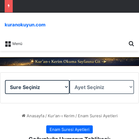
kuranokuyun.com
Ar
Menü
Sure
Ayet
Seçiniz
Seçiniz
Anasayfa
/
Kur'an-ı Kerim
/
Enam Suresi Ayetleri
Enam Suresi Ayetleri