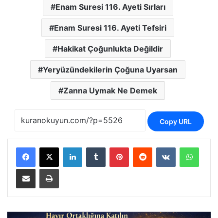
Enam Suresi 116. Ayeti Sırları
Enam Suresi 116. Ayeti Tefsiri
Hakikat Çoğunlukta Değildir
Yeryüzündekilerin Çoğuna Uyarsan
Zanna Uymak Ne Demek
Copy URL
LinkedIn
Tumblr
Pinterest
Reddit
VKontakte
Whats
E-Posta ile paylaş
Yazdır