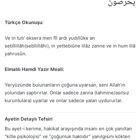
يَخْرُصُونَ
Türkçe Okunuşu:
Ve in tutı’ eksera men fîl ardı yudıllûke an
sebîlillâh(sebîlillâhi), in yettebiûne illâz zanne ve in hum illâ
yahrusûn.
Elmalılı Hamdi Yazır Meali:
Yeryüzünde bulunanların çoğuna uyarsan, seni Allah’ın
yolundan saptırırlar. Onlar sadece zanna (tahmine/asılsız
kuruntulara) uyarlar ve onlar sadece yalan uydururlar.
Ayetin Detaylı Tefsiri
Bu ayet-i kerime, hakikat arayışında insanı en çok yanıltan
“kitle psikolojisi” ve “çoğunluk haklıdır” yanılgısını kökten