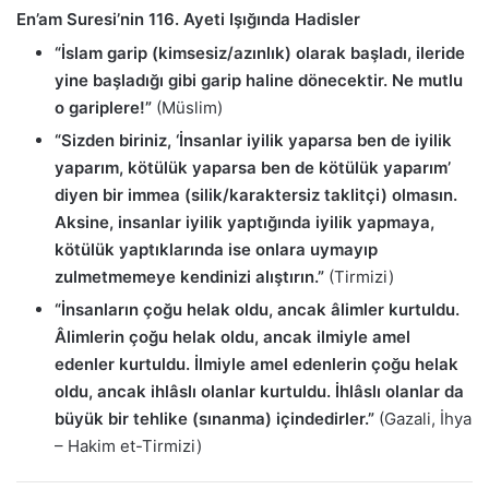
En’am Suresi’nin 116. Ayeti Işığında Hadisler
“İslam garip (kimsesiz/azınlık) olarak başladı, ileride
yine başladığı gibi garip haline dönecektir. Ne mutlu
o gariplere!”
(Müslim)
“Sizden biriniz, ‘İnsanlar iyilik yaparsa ben de iyilik
yaparım, kötülük yaparsa ben de kötülük yaparım’
diyen bir immea (silik/karaktersiz taklitçi) olmasın.
Aksine, insanlar iyilik yaptığında iyilik yapmaya,
kötülük yaptıklarında ise onlara uymayıp
zulmetmemeye kendinizi alıştırın.”
(Tirmizi)
“İnsanların çoğu helak oldu, ancak âlimler kurtuldu.
Âlimlerin çoğu helak oldu, ancak ilmiyle amel
edenler kurtuldu. İlmiyle amel edenlerin çoğu helak
oldu, ancak ihlâslı olanlar kurtuldu. İhlâslı olanlar da
büyük bir tehlike (sınanma) içindedirler.”
(Gazali, İhya
– Hakim et-Tirmizi)